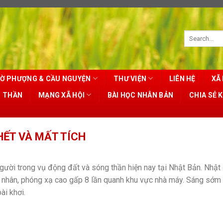
Ờ PHƯỢNG & CẦU NGUYỆN
THƯ VIỆN
LIÊN HỆ
XÃ 
T THẦN
MẠNG XÃ HỘI
BÀI HỌC NHÂN BẢN
CHIA SẺ 
HẾT VÀ MẤT TÍCH
gười trong vụ động đất và sóng thần hiện nay tại Nhật Bản. Nhật
ạt nhân, phóng xạ cao gấp 8 lần quanh khu vực nhà máy. Sáng sớm
ài khơi.