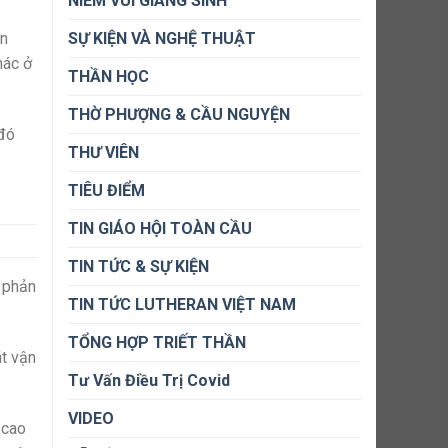
NIỀM VUI GIÁNG SINH
ản
SỰ KIỆN VÀ NGHỆ THUẬT
hác ở
THẦN HỌC
THỜ PHƯỢNG & CẦU NGUYỆN
 đó
THƯ VIÊN
TIÊU ĐIỂM
TIN GIÁO HỘI TOÀN CẦU
TIN TỨC & SỰ KIỆN
ò phản
TIN TỨC LUTHERAN VIỆT NAM
TỔNG HỢP TRIẾT THẦN
át vận
Tư Vấn Điều Trị Covid
VIDEO
 cao