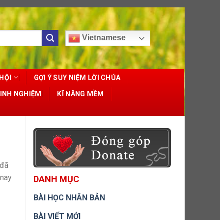
Vietnamese
HỘI
GỢI Ý SUY NIỆM LỜI CHÚA
KINH NGHIỆM
KĨ NĂNG MỀM
 đã
 nay
DANH MỤC
BÀI HỌC NHÂN BẢN
BÀI VIẾT MỚI