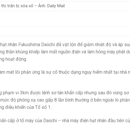
thị trấn bị xóa sổ – Ảnh: Daily Mail
hạt nhân Fukushima Daiichi đã vật lộn để giảm nhiệt độ và áp su
óng thần khủng khiếp làm mất nguồn điện và làm hỏng máy phát d
ng hoạt động.
àm mát lõi phản ứng là sự cố thuộc dạng nguy hiểm nhất tại nhà
ng phạm vi 3km được lệnh sơ tán khẩn cấp nhưng sau đó vùng sơ 
mức độ phóng xạ cao gấp 8 lần bình thường ở bên ngoài lò phả
ng điều khiển của Tổ số 1.
hẩn cấp ở tổ máy của Daiichi – nhà máy điện hạt nhân đầu tiên c