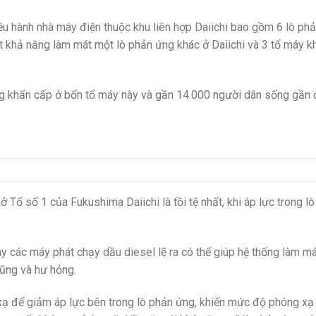
ều hành nhà máy điện thuộc khu liên hợp Daiichi bao gồm 6 lò ph
t khả năng làm mát một lò phản ứng khác ở Daiichi và 3 tổ máy k
ạng khẩn cấp ở bốn tổ máy này và gần 14.000 người dân sống gần
ở Tổ số 1 của Fukushima Daiichi là tồi tệ nhất, khi áp lực trong l
y các máy phát chạy dầu diesel lẽ ra có thể giúp hệ thống làm m
ũng và hư hỏng.
 xạ để giảm áp lực bên trong lò phản ứng, khiến mức độ phóng xạ