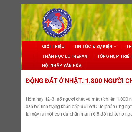
Skip
to
content
GIỚI THIỆU
TIN TỨC & SỰ KIỆN
TH
THẦN HỌC LUTHERAN
TỔNG HỢP TRIẾ
HỘI NHẬP VĂN HÓA
ĐỘNG ĐẤT Ở NHẬT: 1.800 NGƯỜI C
Hôm nay 12-3, số người chết và mất tích lên 1.800 n
ban bố tình trạng khẩn cấp đối với 5 lò phản ứng h
lại xảy ra một cơn dư chấn mạnh 6,8 độ richter ở ngo