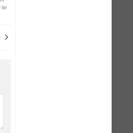
 lại
N