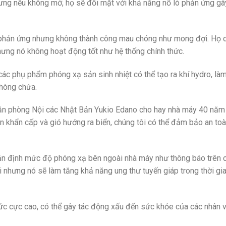
hưng nếu không mở, họ sẽ đối mặt với khả năng nổ lò phản ứng gâ
 phản ứng nhưng không thành công mau chóng như mong đợi. Họ c
hưng nó không hoạt động tốt như hệ thống chính thức.
ác phụ phẩm phóng xạ sản sinh nhiệt có thể tạo ra khí hydro, làm
phòng chứa.
văn phòng Nội các Nhật Bản Yukio Edano cho hay nhà máy 40 năm
ân khẩn cấp và gió hướng ra biển, chúng tôi có thể đảm bảo an to
hận định mức độ phóng xạ bên ngoài nhà máy như thông báo trên 
 nhưng nó sẽ làm tăng khả năng ung thư tuyến giáp trong thời gi
ức cực cao, có thể gây tác động xấu đến sức khỏe của các nhân 