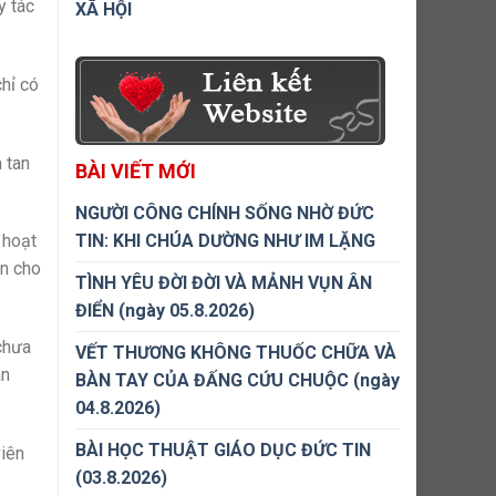
y tác
XÃ HỘI
hỉ có
 tan
BÀI VIẾT MỚI
NGƯỜI CÔNG CHÍNH SỐNG NHỜ ĐỨC
TIN: KHI CHÚA DƯỜNG NHƯ IM LẶNG
 hoạt
àn cho
TÌNH YÊU ĐỜI ĐỜI VÀ MẢNH VỤN ÂN
ĐIỂN (ngày 05.8.2026)
chưa
VẾT THƯƠNG KHÔNG THUỐC CHỮA VÀ
an
BÀN TAY CỦA ĐẤNG CỨU CHUỘC (ngày
04.8.2026)
BÀI HỌC THUẬT GIÁO DỤC ĐỨC TIN
viên
(03.8.2026)