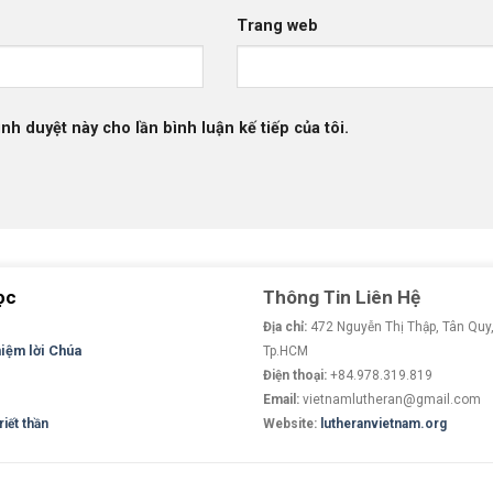
Trang web
ình duyệt này cho lần bình luận kế tiếp của tôi.
ọc
Thông Tin Liên Hệ
Địa chỉ:
472 Nguyễn Thị Thập, Tân Quy,
niệm lời Chúa
Tp.HCM
Điện thoại:
+84.978.319.819
Email:
vietnamlutheran@gmail.com
iết thần
Website:
lutheranvietnam.org