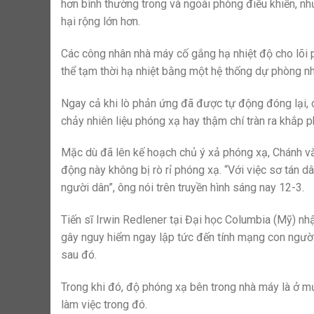
hơn bình thường trong và ngoài phòng điều khiển, n
hại rộng lớn hơn.
Các công nhân nhà máy cố gắng hạ nhiệt độ cho lõi
thể tạm thời hạ nhiệt bằng một hệ thống dự phòng n
Ngay cả khi lò phản ứng đã được tự động đóng lại, c
chảy nhiên liệu phóng xạ hay thậm chí tràn ra khắp 
Mặc dù đã lên kế hoạch chủ ý xả phóng xạ, Chánh 
động này không bị rò rỉ phóng xạ. “Với việc sơ tán d
người dân”, ông nói trên truyền hình sáng nay 12-3.
Tiến sĩ Irwin Redlener tại Đại học Columbia (Mỹ) n
gây nguy hiểm ngay lập tức đến tính mạng con người
sau đó.
Trong khi đó, độ phóng xạ bên trong nhà máy là ở m
làm việc trong đó.