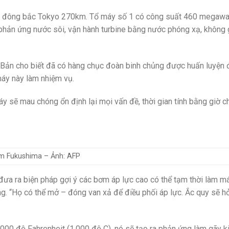
ch đông bắc Tokyo 270km. Tổ máy số 1 có công suất 460 megawa
hản ứng nước sôi, vận hành turbine bằng nước phóng xạ, không 
ản cho biết đã có hàng chục đoàn binh chủng được huấn luyện 
áy này làm nhiệm vụ.
áy sẽ mau chóng ổn định lại mọi vấn đề, thời gian tính bằng giờ c
am Fukushima – Ảnh: AFP
đưa ra biện pháp gợi ý các bơm áp lực cao có thể tạm thời làm má
. “Họ có thể mở – đóng van xả để điều phối áp lực. Ắc quy sẽ h
.000 độ Fahrenheit (1.000 độ C), nó sẽ tạo ra phản ứng làm gãy k