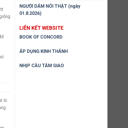
NGƯỜI DÁM NÓI THẬT (ngày
tt
01.8.2026)
giống
LIÊN KẾT WEBSITE
để
BOOK OF CONCORD
ÁP DỤNG KINH THÁNH
hứ
NHỊP CẦU TÂM GIAO
t lò
ỏng
im