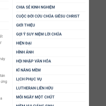
CHIA SẺ KINH NGHIỆM
CUỘC ĐỜI CỨU CHÚA GIÊSU CHRIST
GIỚI THIỆU
GỢI Ý SUY NIỆM LỜI CHÚA
ất
ự
HIỆN ĐẠI
HÌNH ẢNH
 máy
HỘI NHẬP VĂN HÓA
KĨ NĂNG MỀM
tán
LỊCH PHỤC VỤ
n ứng
LUTHERAN LIÊN HỮU
MỖI NGÀY MỘT CHÚT
ủa