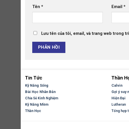
Tên
*
Email
*
Lưu tên của tôi, email, và trang web trong tr
Tin Tức
Thần H
Kỹ Năng Sống
Calvin
Bài Học Nhân Bản
Gợi ý suy 
Hiện Đại
Chia Sẻ Kinh Nghiệm
Kỹ Năng Mềm
Lutheran
Thần Học
Tổng hợp tr
Copyright 2026 ©
Flatsome Theme