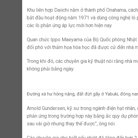
Khu liên hợp Daiichi nằm ở thành phố Onahama, cá
bắt đầu hoạt động năm 1971 và dùng công nghệ lò p
các lò phản ứng áp lực mới hơn hiện nay.
Quan chức Ippo Maeyama của Bộ Quốc phòng Nhật B
đối phó với thảm họa hóa học đã được cử đến nhà m
Trong khi đó, các chuyên gia kỹ thuật nói rằng nhà m
không phải bằng ngày.
Đường xá hư hỏng nặng, đất đứt gãy ở Yabuki, đông n
Arnold Gundersen, kỹ sư trong ngành điện hạt nhân, 
phản ứng trong trường hợp này bằng ắc quy dự phòng
sau vài giờ nhưng thay thế được”, ông nói.
Các chuyên gia cho biết nếu nhiệt độ tăng đến hơn 2