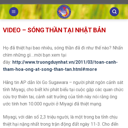
Skip
to
content
VIDEO – SÓNG THẦN TẠI NHẬT BẢN
Họ đã thiệt hại bao nhiêu, sóng thần đã đi như thế nào? Nhấn
chìm những gì….mời bạn xem tại
đây:
http://www.truongduynhat.vn/2011/03/toan-canh-
tham-hoa-ong-at-song-than-tan.html#more
Hãng tin AP dẫn lời Go Sugawara – người phát ngôn cảnh sát
tỉnh Miyagi, cho biết khi phát biểu tại cuộc gặp các quan chức
cứu trợ thiên tai, cảnh sát trưởng của tỉnh này nói rằng ông
ước tính hơn 10.000 người ở Miyagi đã thiệt mạng.
Miyagi, với dân số 2,3 triệu người, là một trong ba tỉnh chịu
thiệt hại nặng nhất trong trận động đất ngày 11-3. Cho đến