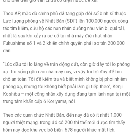
cho biết đến giờ vẫn chưa có điện nước để xài.
Theo AP, mặc dù chính phủ đã tăng gấp đôi số binh sĩ thuộc
Lực lượng phòng vệ Nhật Bản (SDF) lên 100.000 người, công
tác tìm kiếm, cứu hộ các nạn nhân dường như vẫn bị quá tải,
nhất là sau khi xảy ra sự cố tại nhà máy điện hạt nhân
Fukushima số 1 và 2 khiến chính quyền phải sơ tán 200.000
dân.
“Lúc đầu tôi lo lắng về trận động đất, còn giờ đây tôi lo phóng
xạ. Tôi sống gần các nhà máy này, vì vậy tôi tới đây để tìm
chỗ an toàn. Tôi đã kiểm tra và biết mình không bị phơi nhiễm
phóng xạ, nhưng tôi không biết phải làm gì tiếp theo”, Kenji
Koshiba – một công nhân xây dựng đang tạm lánh nạn tại một
trung tâm khẩn cấp ở Koriyama, nói.
Theo các quan chức Nhật Bản, đến nay đã có ít nhất 1.000
người thiệt mạng, trong đó có 200 thi thể mới được tìm thấy
hôm nay dọc khu vực bờ biển. 678 người khác mất tích.