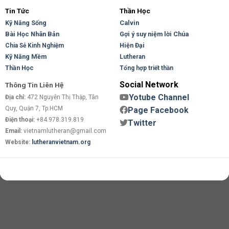
Tin Tức
Thần Học
Kỹ Năng Sống
Calvin
Bài Học Nhân Bản
Gợi ý suy niệm lời Chúa
Hiện Đại
Chia Sẻ Kinh Nghiệm
Kỹ Năng Mềm
Lutheran
Thần Học
Tổng hợp triết thần
Social Network
Thông Tin Liên Hệ
Yotube Channel
Địa chỉ:
472 Nguyễn Thị Thập, Tân
Quy, Quận 7, Tp.HCM
Page Facebook
Điện thoại:
+84.978.319.819
Twitter
Email:
vietnamlutheran@gmail.com
Website:
lutheranvietnam.org
Copyright 2026 ©
Flatsome Theme