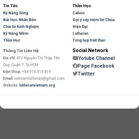
Tin Tức
Thần Học
Kỹ Năng Sống
Calvin
Bài Học Nhân Bản
Gợi ý suy niệm lời Chúa
Hiện Đại
Chia Sẻ Kinh Nghiệm
Kỹ Năng Mềm
Lutheran
Thần Học
Tổng hợp triết thần
Social Network
Thông Tin Liên Hệ
Yotube Channel
Địa chỉ:
472 Nguyễn Thị Thập, Tân
Quy, Quận 7, Tp.HCM
Page Facebook
Điện thoại:
+84.978.319.819
Twitter
Email:
vietnamlutheran@gmail.com
Website:
lutheranvietnam.org
Copyright 2026 ©
Flatsome Theme