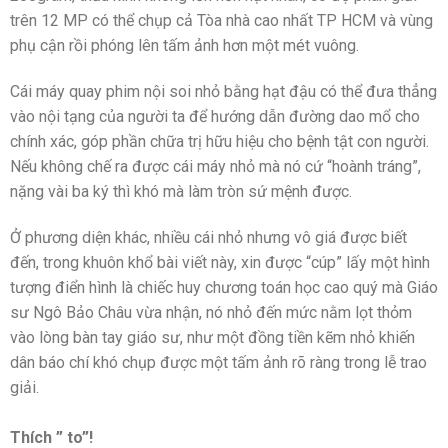
trên 12 MP có thể chụp cả Tòa nhà cao nhất TP HCM và vùng
phụ cận rồi phóng lên tấm ảnh hơn một mét vuông.
Cái máy quay phim nội soi nhỏ bằng hạt đậu có thể đưa thẳng
vào nội tạng của người ta để hướng dẫn đường dao mổ cho
chính xác, góp phần chữa trị hữu hiệu cho bệnh tật con người.
Nếu không chế ra được cái máy nhỏ mà nó cứ “hoành tráng”,
nặng vài ba ký thì khó mà làm tròn sứ mệnh được.
Ở phương diện khác, nhiều cái nhỏ nhưng vô giá được biết
đến, trong khuôn khổ bài viết này, xin được “cúp” lấy một hình
tượng điển hình là chiếc huy chương toán học cao quý mà Giáo
sư Ngô Bảo Châu vừa nhận, nó nhỏ đến mức nằm lọt thỏm
vào lòng bàn tay giáo sư, như một đồng tiền kẽm nhỏ khiến
dân báo chí khó chụp được một tấm ảnh rõ ràng trong lễ trao
giải.
Thích ” to”!