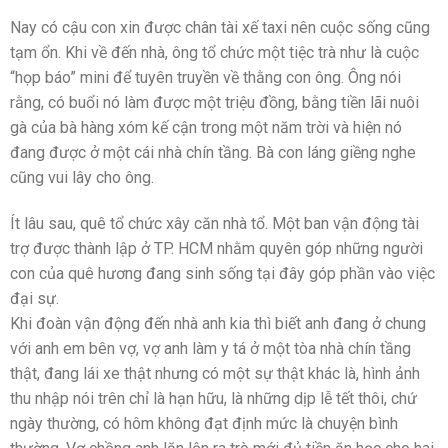
Nay có cậu con xin được chân tài xế taxi nên cuộc sống cũng
tạm ổn. Khi về đến nhà, ông tổ chức một tiệc trà như là cuộc
“họp báo” mini để tuyên truyền về thằng con ông. Ông nói
rằng, có buổi nó làm được một triệu đồng, bằng tiền lãi nuôi
gà của bà hàng xóm kế cận trong một năm trời và hiện nó
đang được ở một cái nhà chín tầng. Bà con láng giềng nghe
cũng vui lây cho ông.
Ít lâu sau, quê tổ chức xây căn nhà tổ. Một ban vận động tài
trợ được thành lập ở TP. HCM nhằm quyên góp những người
con của quê hương đang sinh sống tại đây góp phần vào việc
đại sự.
Khi đoàn vận động đến nhà anh kia thì biết anh đang ở chung
với anh em bên vợ, vợ anh làm y tá ở một tòa nhà chín tầng
thật, đang lái xe thật nhưng có một sự thật khác là, hình ảnh
thu nhập nói trên chỉ là hạn hữu, là những dịp lễ tết thôi, chứ
ngày thường, có hôm không đạt định mức là chuyện bình