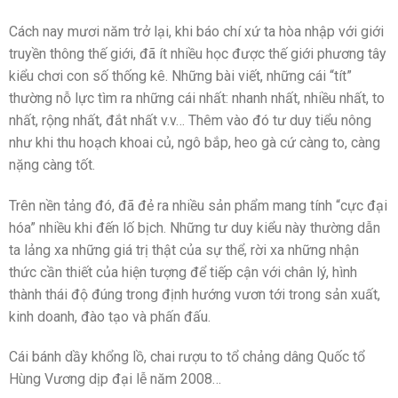
Cách nay mươi năm trở lại, khi báo chí xứ ta hòa nhập với giới
truyền thông thế giới, đã ít nhiều học được thế giới phương tây
kiểu chơi con số thống kê. Những bài viết, những cái “tít”
thường nỗ lực tìm ra những cái nhất: nhanh nhất, nhiều nhất, to
nhất, rộng nhất, đắt nhất v.v… Thêm vào đó tư duy tiểu nông
như khi thu hoạch khoai củ, ngô bắp, heo gà cứ càng to, càng
nặng càng tốt.
Trên nền tảng đó, đã đẻ ra nhiều sản phẩm mang tính “cực đại
hóa” nhiều khi đến lố bịch. Những tư duy kiểu này thường dẫn
ta lảng xa những giá trị thật của sự thể, rời xa những nhận
thức cần thiết của hiện tượng để tiếp cận với chân lý, hình
thành thái độ đúng trong định hướng vươn tới trong sản xuất,
kinh doanh, đào tạo và phấn đấu.
Cái bánh dầy khổng lồ, chai rượu to tổ chảng dâng Quốc tổ
Hùng Vương dịp đại lễ năm 2008…