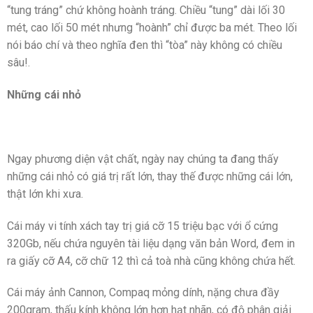
“tung tráng” chứ không hoành tráng. Chiều “tung” dài lối 30
mét, cao lối 50 mét nhưng “hoành” chỉ được ba mét. Theo lối
nói báo chí và theo nghĩa đen thì “tòa” này không có chiều
sâu!.
Những cái nhỏ
Ngay phương diện vật chất, ngày nay chúng ta đang thấy
những cái nhỏ có giá trị rất lớn, thay thế được những cái lớn,
thật lớn khi xưa.
Cái máy vi tính xách tay trị giá cỡ 15 triệu bạc với ổ cứng
320Gb, nếu chứa nguyên tài liệu dạng văn bản Word, đem in
ra giấy cỡ A4, cỡ chữ 12 thì cả toà nhà cũng không chứa hết.
Cái máy ảnh Cannon, Compaq mỏng dính, nặng chưa đầy
200gram, thấu kính không lớn hơn hạt nhãn, có độ phân giải