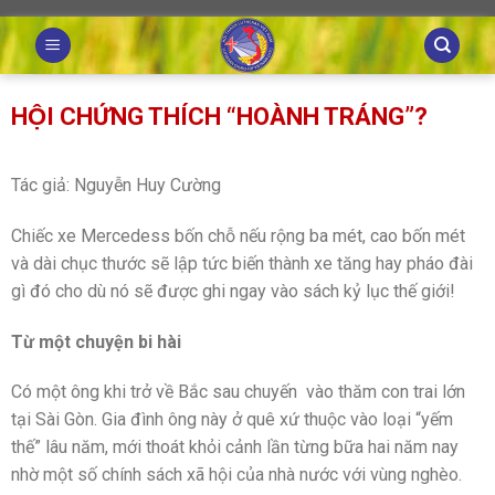
Skip
to
content
HỘI CHỨNG THÍCH “HOÀNH TRÁNG”?
Tác giả: Nguyễn Huy Cường
Chiếc xe Mercedess bốn chỗ nếu rộng ba mét, cao bốn mét
và dài chục thước sẽ lập tức biến thành xe tăng hay pháo đài
gì đó cho dù nó sẽ được ghi ngay vào sách kỷ lục thế giới!
Từ một chuyện bi hài
Có một ông khi trở về Bắc sau chuyến vào thăm con trai lớn
tại Sài Gòn. Gia đình ông này ở quê xứ thuộc vào loại “yếm
thế” lâu năm, mới thoát khỏi cảnh lần từng bữa hai năm nay
nhờ một số chính sách xã hội của nhà nước với vùng nghèo.