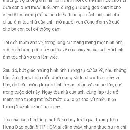
thường. Vợ chồng anh lăn lộn ra trò mới đủ tiền ăn học cho hai
đứa con dưới mười tuổi. Anh cũng gửi đóng góp chút ít cho
việc tổ họ nhưng để bà con hiểu đúng gia cảnh anh, anh đã
chụp ảnh tòa nhà của anh nhờ người vận động đem về quê
cho bà con coi để thông cảm.
Tôi đến thăm anh về, trong lòng cứ mang mang một hình ảnh,
một hình tượng rất có ý nghĩa về câu chuyện của anh với hình
ảnh tòa nhà vợ anh làm việc.
Sau đó, bất giác những hình ảnh tương tự cứ ùa về, như những
tấm ảnh được trình diễn dưới dạng slide show trên máy vi
tính, ẩn hiện những khuôn hình tương phản về cái sự lớn, nhỏ
trong cuộc đời này. Ngay tòa nhà của anh, cũng lập tức trở
thành hình tượng rất “bắt mắt” đại diện cho rất nhiều hiện
tượng “hoành tráng” hôm nay.
Tòa nhà cao chín tầng thật. Nếu chạy lướt qua đường Trần
Hưng Đạo quận 5 TP HCM ai cũng thấy, nhưng thực sự nó chỉ