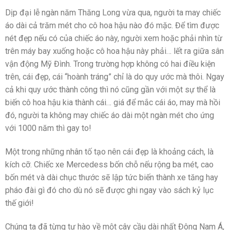
Dịp đại lễ ngàn năm Thăng Long vừa qua, người ta may chiếc
áo dài cả trăm mét cho cô hoa hậu nào đó mặc. Để tìm được
nét đẹp nếu có của chiếc áo này, người xem hoặc phải nhìn từ
trên máy bay xuống hoặc cô hoa hậu này phải… lết ra giữa sân
vận động Mỹ Đình. Trong trường hợp không có hai điều kiện
trên, cái đẹp, cái “hoành tráng” chỉ là do quy ước mà thôi. Ngay
cả khi quy ước thành công thì nó cũng gần với một sự thể là
biến cô hoa hậu kia thành cái… giá để mắc cái áo, may mà hồi
đó, người ta không may chiếc áo dài một ngàn mét cho ứng
với 1000 năm thì gay to!
Một trong những nhân tố tạo nên cái đẹp là khoảng cách, là
kích cỡ. Chiếc xe Mercedess bốn chỗ nếu rộng ba mét, cao
bốn mét và dài chục thước sẽ lập tức biến thành xe tăng hay
pháo đài gì đó cho dù nó sẽ được ghi ngay vào sách kỷ lục
thế giới!
Chúng ta đã từng tự hào về một cây cầu dài nhất Đông Nam Á,