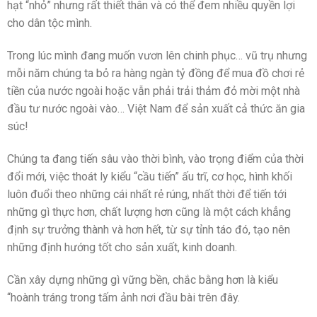
hạt “nhỏ” nhưng rất thiết thân và có thể đem nhiều quyền lợi
cho dân tộc mình.
Trong lúc mình đang muốn vươn lên chinh phục… vũ trụ nhưng
mỗi năm chúng ta bỏ ra hàng ngàn tỷ đồng để mua đồ chơi rẻ
tiền của nước ngoài hoặc vẫn phải trải thảm đỏ mời một nhà
đầu tư nước ngoài vào… Việt Nam để sản xuất cả thức ăn gia
súc!
Chúng ta đang tiến sâu vào thời bình, vào trọng điểm của thời
đổi mới, việc thoát ly kiểu “cầu tiến” ấu trĩ, cơ học, hình khối
luôn đuổi theo những cái nhất rẻ rúng, nhất thời để tiến tới
những gì thực hơn, chất lượng hơn cũng là một cách khẳng
định sự trưởng thành và hơn hết, từ sự tỉnh táo đó, tạo nên
những định hướng tốt cho sản xuất, kinh doanh.
Cần xây dựng những gì vững bền, chắc bằng hơn là kiểu
“hoành tráng trong tấm ảnh nơi đầu bài trên đây.