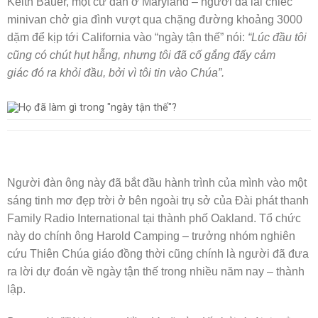
Keith Bauer, một cư dân ở Maryland – người đã lái chiếc
minivan chở gia đình vượt qua chặng đường khoảng 3000
dặm để kịp tới California vào “ngày tận thế” nói:
“Lúc đầu tôi
cũng có chút hụt hẫng, nhưng tôi đã cố gắng đẩy cảm
giác đó ra khỏi đầu, bởi vì tôi tin vào Chúa”.
Người đàn ông này đã bắt đầu hành trình của mình vào một
sáng tinh mơ đẹp trời ở bên ngoài trụ sở của Đài phát thanh
Family Radio International tại thành phố Oakland. Tổ chức
này do chính ông Harold Camping – trưởng nhóm nghiên
cứu Thiên Chúa giáo đồng thời cũng chính là người đã đưa
ra lời dự đoán về ngày tận thế trong nhiều năm nay – thành
lập.