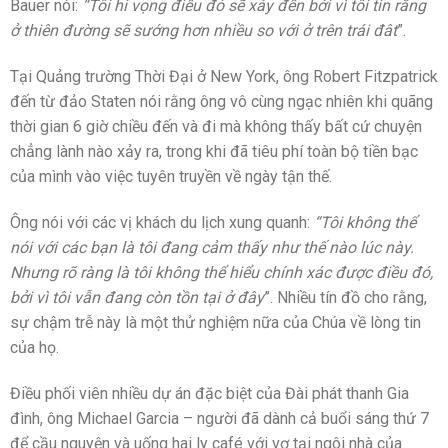
Bauer nói:
“Tôi hi vọng điều đó sẽ xảy đến bởi vì tôi tin rằng
ở thiên đường sẽ sướng hơn nhiều so với ở trên trái đât
”.
Tại Quảng trường Thời Đại ở New York, ông Robert Fitzpatrick
đến từ đảo Staten nói rằng ông vô cùng ngạc nhiên khi quãng
thời gian 6 giờ chiều đến và đi mà không thấy bất cứ chuyện
chẳng lành nào xảy ra, trong khi đã tiêu phí toàn bộ tiền bạc
của mình vào việc tuyên truyền về ngày tận thế.
Ông nói với các vị khách du lịch xung quanh:
“Tôi không thể
nói với các bạn là tôi đang cảm thấy như thế nào lúc này.
Nhưng rõ ràng là tôi không thể hiểu chính xác được điều đó,
bởi vì tôi vẫn đang còn tồn tại ở đây
”. Nhiều tín đồ cho rằng,
sự chậm trễ này là một thử nghiệm nữa của Chúa về lòng tin
của họ.
Điều phối viên nhiều dự án đặc biệt của Đài phát thanh Gia
đình, ông Michael Garcia – người đã dành cả buổi sáng thứ 7
để cầu nguyện và uống hai ly café với vợ tại ngôi nhà của