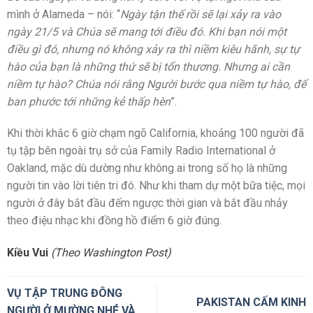
mình ở Alameda – nói: “
Ngày tận thế rồi sẽ lại xảy ra vào
ngày 21/5 và Chúa sẽ mang tới điều đó. Khi bạn nói một
điều gì đó, nhưng nó không xảy ra thì niềm kiêu hãnh, sự tự
hào của bạn là những thứ sẽ bị tổn thương. Nhưng ai cần
niềm tự hào? Chúa nói rằng Người bước qua niềm tự hào, để
ban phước tới những kẻ thấp hèn
”.
Khi thời khắc 6 giờ chạm ngõ California, khoảng 100 người đã
tụ tập bên ngoài trụ sở của Family Radio International ở
Oakland, mặc dù dường như không ai trong số họ là những
người tin vào lời tiên tri đó. Như khi tham dự một bữa tiệc, mọi
người ở đây bắt đầu đếm ngược thời gian và bắt đầu nhảy
theo điệu nhạc khi đồng hồ điểm 6 giờ đúng.
Kiều Vui
(Theo Washington Post)
VỤ TẬP TRUNG ĐÔNG
PAKISTAN CẤM KINH
NGƯỜI Ở MƯỜNG NHÉ VÀ