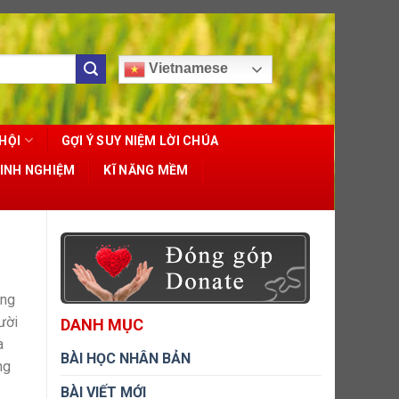
Vietnamese
HỘI
GỢI Ý SUY NIỆM LỜI CHÚA
KINH NGHIỆM
KĨ NĂNG MỀM
óng
ười
DANH MỤC
a
BÀI HỌC NHÂN BẢN
ng
BÀI VIẾT MỚI