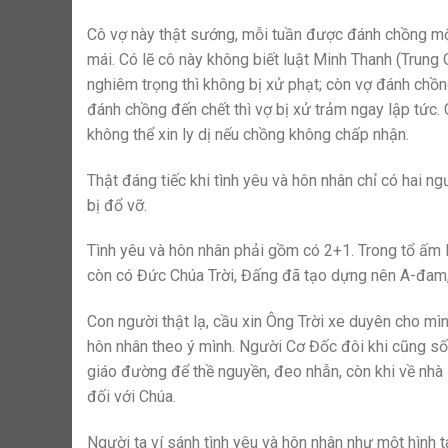
Cô vợ này thật sướng, mỗi tuần được đánh chồng một
mái. Có lẽ cô này không biết luật Minh Thanh (Trung
nghiêm trọng thì không bị xử phạt; còn vợ đánh chồn
đánh chồng đến chết thì vợ bị xử trảm ngay lập tức.
không thể xin ly dị nếu chồng không chấp nhận.
Thật đáng tiếc khi tình yêu và hôn nhân chỉ có hai ng
bị đổ vỡ.
Tình yêu và hôn nhân phải gồm có 2+1. Trong tổ ấm 
còn có Đức Chúa Trời, Đấng đã tạo dựng nên A-đam, 
Con người thật lạ, cầu xin Ông Trời xe duyên cho mì
hôn nhân theo ý mình. Người Cơ Đốc đôi khi cũng số
giáo đường để thề nguyền, đeo nhẫn, còn khi về nhà 
đối với Chúa.
Người ta ví sánh tình yêu và hôn nhân như một hình 