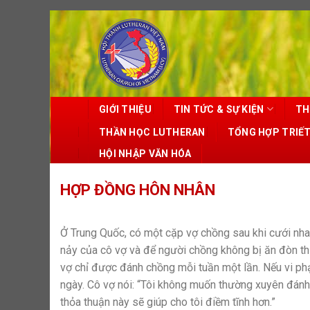
Skip
to
content
GIỚI THIỆU
TIN TỨC & SỰ KIỆN
TH
THẦN HỌC LUTHERAN
TỔNG HỢP TRIẾ
HỘI NHẬP VĂN HÓA
HỢP ĐỒNG HÔN NHÂN
Ở Trung Quốc, có một cặp vợ chồng sau khi cưới nha
nảy của cô vợ và để người chồng không bị ăn đòn th
vợ chỉ được đánh chồng mỗi tuần một lần. Nếu vi phạ
ngày. Cô vợ nói: “Tôi không muốn thường xuyên đánh 
thỏa thuận này sẽ giúp cho tôi điềm tĩnh hơn.”