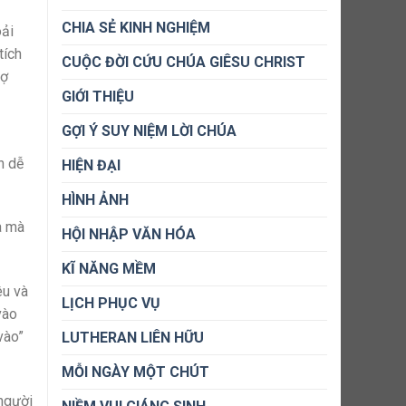
CHIA SẺ KINH NGHIỆM
oải
tích
CUỘC ĐỜI CỨU CHÚA GIÊSU CHRIST
vợ
GIỚI THIỆU
GỢI Ý SUY NIỆM LỜI CHÚA
n dễ
HIỆN ĐẠI
HÌNH ẢNH
a mà
HỘI NHẬP VĂN HÓA
KĨ NĂNG MỀM
êu và
LỊCH PHỤC VỤ
vào
vào”
LUTHERAN LIÊN HỮU
MỖI NGÀY MỘT CHÚT
 người