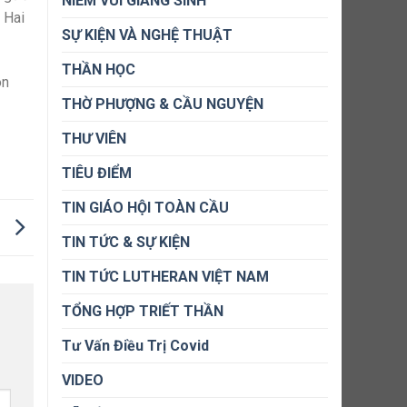
NIỀM VUI GIÁNG SINH
 Hai
SỰ KIỆN VÀ NGHỆ THUẬT
THẦN HỌC
ôn
THỜ PHƯỢNG & CẦU NGUYỆN
THƯ VIÊN
TIÊU ĐIỂM
TIN GIÁO HỘI TOÀN CẦU
O
TIN TỨC & SỰ KIỆN
TIN TỨC LUTHERAN VIỆT NAM
TỔNG HỢP TRIẾT THẦN
Tư Vấn Điều Trị Covid
VIDEO