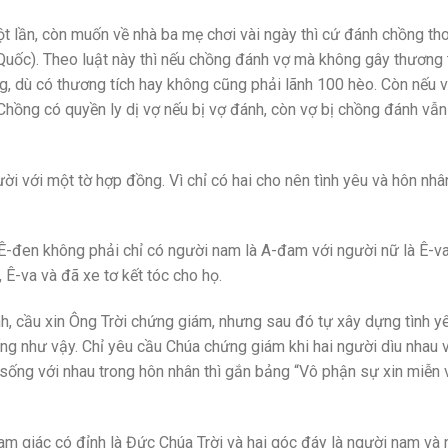
 lần, còn muốn về nhà ba mẹ chơi vài ngày thì cứ đánh chồng th
 Quốc). Theo luật này thì nếu chồng đánh vợ mà không gây thương 
g, dù có thương tích hay không cũng phải lãnh 100 hèo. Còn nếu 
 Chồng có quyền ly dị vợ nếu bị vợ đánh, còn vợ bị chồng đánh vẫn
ười với một tờ hợp đồng. Vì chỉ có hai cho nên tình yêu và hôn nhâ
Ê-đen không phải chỉ có người nam là A-đam với người nữ là Ê-v
Ê-va và đã xe tơ kết tóc cho họ.
nh, cầu xin Ông Trời chứng giám, nhưng sau đó tự xây dựng tình y
ng như vậy. Chỉ yêu cầu Chúa chứng giám khi hai người dìu nhau 
sống với nhau trong hôn nhân thì gắn bảng “Vô phận sự xin miễn 
tam giác có đỉnh là Đức Chúa Trời và hai góc đáy là người nam và