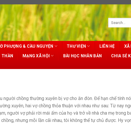
Ờ PHƯỢNG & CẦU NGUYỆN
THƯ VIỆN
LIÊN HỆ
XÃ 
T THẦN
MẠNG XÃ HỘI
BÀI HỌC NHÂN BẢN
CHIA SẺ 
u người chồng thường xuyên bị vợ cho ăn đòn. Để hạn chế tính n
ường xuyên, hai vợ chồng thỏa thuận với nhau như sau: Từ nay ng
m, người vợ phải rời mái ấm của họ và trở về nhà cha mẹ trong b
chồng, nhưng mỗi lần cãi nhau, tôi không thể tự chủ được. Hy vọ