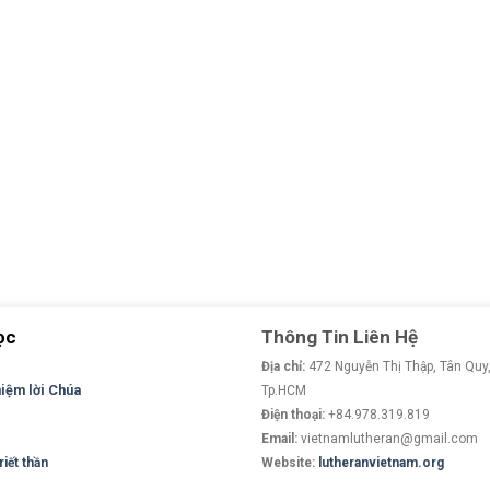
ọc
Thông Tin Liên Hệ
Địa chỉ:
472 Nguyễn Thị Thập, Tân Quy,
niệm lời Chúa
Tp.HCM
Điện thoại:
+84.978.319.819
Email:
vietnamlutheran@gmail.com
iết thần
Website:
lutheranvietnam.org