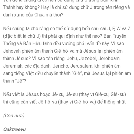
Thánh hay không? Hay là chỉ sử dụng chữ J trong tên riêng và
danh xưng của Chúa mà thôi?
Nếu chúng ta cho rằng có thể sử dụng bốn chữ cái J, F, W và Z
(đặc biệt là chữ J) thì phải qui định như thế nào? Bản Truyền
Thống và Bản Hiệu Đính đều vướng phải vấn đề này. Vì sao
Jehovah phiên âm thành Giê-hô-va mà Jésus lại phiên âm
thành Jêsus? Vì sao tên riêng: Jehu, Jezebel, Jeroboam,
Jeremiah, các địa danh: Jericho, Jerusalem, khi phiên âm
sang tiếng Việt đều chuyển thành “Giê”, mà Jésus lại phiên âm
thành “Jê”?
Nếu viết là Jêsus hoặc Jê-xu, Jê-su (thay vì Giê-xu, Giê-su)
thì cũng cần viết Jê-hô-va (thay vì Giê-hô-va) để thống nhất.
(Còn nữa)
Oaktreevu