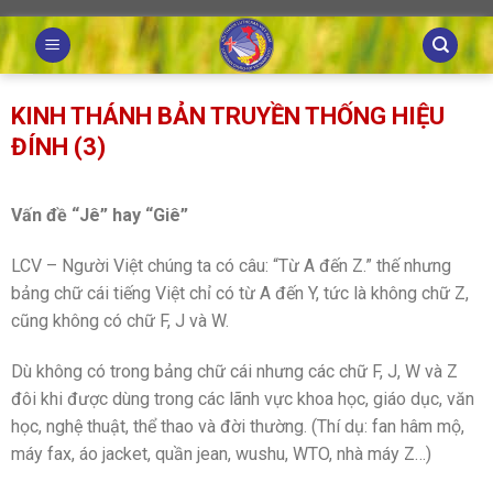
Skip
to
content
KINH THÁNH BẢN TRUYỀN THỐNG HIỆU
ĐÍNH (3)
Vấn đề “Jê” hay “Giê”
LCV – Người Việt chúng ta có câu: “Từ A đến Z.” thế nhưng
bảng chữ cái tiếng Việt chỉ có từ A đến Y, tức là không chữ Z,
cũng không có chữ F, J và W.
Dù không có trong bảng chữ cái nhưng các chữ F, J, W và Z
đôi khi được dùng trong các lãnh vực khoa học, giáo dục, văn
học, nghệ thuật, thể thao và đời thường. (Thí dụ: fan hâm mộ,
máy fax, áo jacket, quần jean, wushu, WTO, nhà máy Z…)