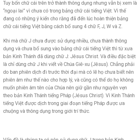
Tuy bốn chữ cái trên trở thành thông dụng nhưng vẫn bị xem là
“ngoại lai” vì chưa có trong bảng chữ cái tiếng Việt. Vì thế
đang có những ý kiến cho rằng đã đến lúc hoàn thiện bảng
chữ cái tiếng Việt bằng cách bổ sung 4 chữ F, J, W và Z.
Khi mà chữ J chưa được sử dụng nhiều, chưa thành thông
dụng và chưa bổ sung vào bảng chữ cái tiếng Việt thì từ xưa
bản Kinh Thánh đã dùng chữ J: Jêsus Christ. Và điều đặc biệt
là chỉ dùng chữ J khi viết về Chúa Giê-xu (Jêsus). Chẳng phải
do ban phiên dịch đi trước thời đại mà có lẽ họ chưa biết nên
phiên âm như thế nào cho hợp lý, và cũng có thể do họ không
muốn phiên âm tên của Chúa nên giữ gần như nguyên vẹn
theo bản Kinh Thánh tiếng Pháp (Jésus Christ). Vì Kinh Thánh
tiếng Việt được dịch trong giai đoạn tiếng Pháp được ưa
chuộng và thông dụng trong giới trí thức.
Vấn đề là chúng ta có nên sử dụng chữ J trong bản Kinh