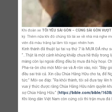
Khi đoàn xe
TÔI YÊU SÀI GÒN – CÙNG SÀI GÒN VƯỢT
kỳ. Thêm nữa khi đó chúng tôi lái xe về nhà mà nghe mưa
viên đá màu trắng lại làm tôi ngạc nhiên hơn.
Kinh thánh đã thuật lại tai vạ thứ 7 là MƯA ĐÁ như sa
“…Thật là một cảnh khủng khiếp chưa hề thấy trong lị
màng còn lại ngoài đồng đều bị mưa đá hủy hoại. Chỉ
Pha-ra-ôn cho mời Môi-se và A-rôn vào, nói: “Bây giờ
đều sai trái cả. Xin cầu Chúa Hằng Hữu cho ta, để Ng
tức.” Môi-se đáp: “Ra khỏi thành, tôi sẽ đưa tay lê
vua ý thức được rằng Chúa Hằng Hữu nắm quyền khắp 
sợ Chúa Hằng Hữu.” (
https://bible.com/bible/1638
Khi lòng dân Việt Nam còn cứng cỏi thì trận mưa đá