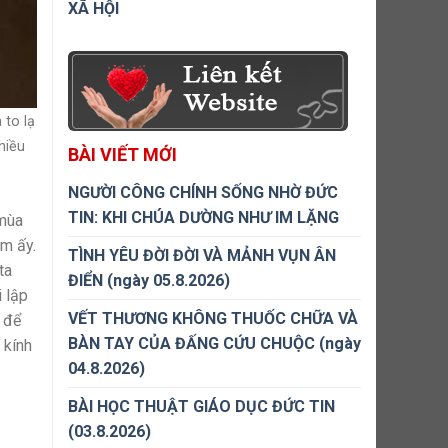
XÃ HỘI
 to lạ
hiều
BÀI VIẾT MỚI
NGƯỜI CÔNG CHÍNH SỐNG NHỜ ĐỨC
TIN: KHI CHÚA DƯỜNG NHƯ IM LẶNG
 mùa
ôm ấy.
TÌNH YÊU ĐỜI ĐỜI VÀ MẢNH VỤN ÂN
ta
ĐIỂN (ngày 05.8.2026)
i lập
VẾT THƯƠNG KHÔNG THUỐC CHỮA VÀ
 để
BÀN TAY CỦA ĐẤNG CỨU CHUỘC (ngày
 kính
04.8.2026)
BÀI HỌC THUẬT GIÁO DỤC ĐỨC TIN
(03.8.2026)