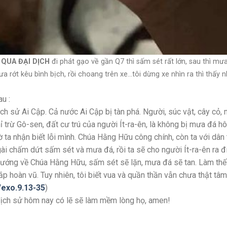
 QUA ĐẠI DỊCH
đi phát gạo về gần Q7 thì sấm sét rất lớn, sau thì mưa
 rớt kêu bình bịch, rồi choang trên xe…tôi dừng xe nhìn ra thì thấy n
u :
ch sử Ai Cập. Cả nước Ai Cập bị tàn phá. Người, súc vật, cây cỏ,
 trừ Gô-sen, đất cư trú của người Ít-ra-ên, là không bị mưa đá h
 ta nhận biết lỗi mình. Chúa Hằng Hữu công chính, còn ta với dân 
ài chấm dứt sấm sét và mưa đá, rồi ta sẽ cho người Ít-ra-ên ra đ
n hướng về Chúa Hằng Hữu, sấm sét sẽ lặn, mưa đá sẽ tan. Làm thế
hoàn vũ. Tuy nhiên, tôi biết vua và quần thần vẫn chưa thật tâm
/exo.9.13-35
)
 lịch sử hôm nay có lẽ sẽ làm mềm lòng họ, amen!