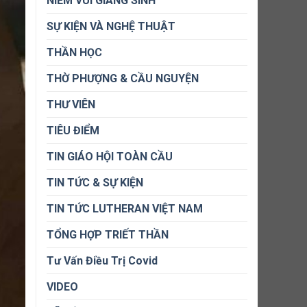
NIỀM VUI GIÁNG SINH
SỰ KIỆN VÀ NGHỆ THUẬT
THẦN HỌC
THỜ PHƯỢNG & CẦU NGUYỆN
THƯ VIÊN
TIÊU ĐIỂM
TIN GIÁO HỘI TOÀN CẦU
TIN TỨC & SỰ KIỆN
TIN TỨC LUTHERAN VIỆT NAM
TỔNG HỢP TRIẾT THẦN
Tư Vấn Điều Trị Covid
VIDEO