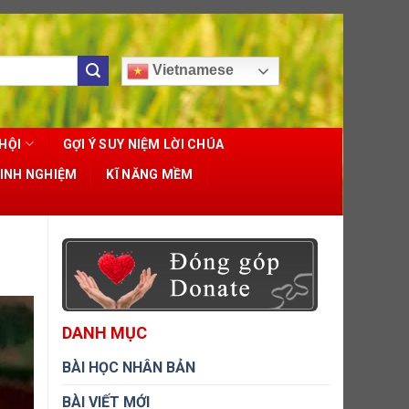
Vietnamese
HỘI
GỢI Ý SUY NIỆM LỜI CHÚA
KINH NGHIỆM
KĨ NĂNG MỀM
DANH MỤC
BÀI HỌC NHÂN BẢN
BÀI VIẾT MỚI