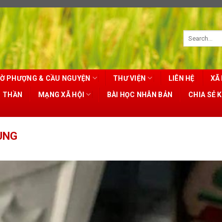
Ờ PHƯỢNG & CẦU NGUYỆN
THƯ VIỆN
LIÊN HỆ
XÃ 
T THẦN
MẠNG XÃ HỘI
BÀI HỌC NHÂN BẢN
CHIA SẺ 
ÙNG