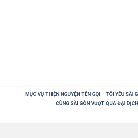
MỤC VỤ THIỆN NGUYỆN TÊN GỌI – TÔI YÊU SÀI 
CÙNG SÀI GÒN VƯỢT QUA ĐẠI DỊC