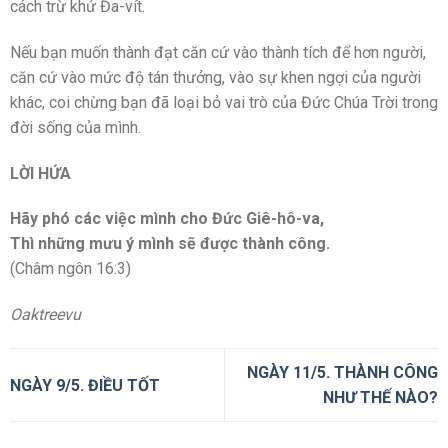
cách trừ khử Đa-vít.
Nếu bạn muốn thành đạt căn cứ vào thành tích để hơn người,
căn cứ vào mức độ tán thưởng, vào sự khen ngợi của người
khác, coi chừng bạn đã loại bỏ vai trò của Đức Chúa Trời trong
đời sống của mình.
LỜI HỨA
Hãy phó các việc mình cho Đức Giê-hô-va,
Thì những mưu ý mình sẽ được thành công.
(Châm ngôn 16:3)
Oaktreevu
NGÀY 11/5. THÀNH CÔNG
NGÀY 9/5. ĐIỀU TỐT
NHƯ THẾ NÀO?