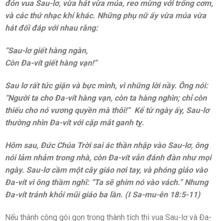
đón vua Sau-lơ, vừa hát vừa múa, reo mừng với trống cơm,
và các thứ nhạc khí khác. Những phụ nữ ấy vừa múa vừa
hát đối đáp với nhau rằng:
“Sau-lơ giết hàng ngàn,
Còn Đa-vít giết hàng vạn!”
Sau lơ rất tức giận và bực mình, vì những lời nầy. Ông nói:
“Người ta cho Đa-vít hàng vạn, còn ta hàng nghìn; chỉ còn
thiếu cho nó vương quyền mà thôi!” Kể từ ngày ấy, Sau-lơ
thường nhìn Đa-vít với cặp mắt ganh tỵ.
Hôm sau, Đức Chúa Trời sai ác thần nhập vào Sau-lơ, ông
nói lảm nhảm trong nhà, còn Đa-vít vẫn đánh đàn như mọi
ngày. Sau-lơ cầm một cây giáo nơi tay, và phóng giáo vào
Đa-vít vì ông thầm nghĩ: “Ta sẽ ghim nó vào vách.” Nhưng
Đa-vít tránh khỏi mũi giáo ba lần. (I Sa-mu-ên 18:5-11)
Nếu thành công gói gọn trong thành tích thì vua Sau-lơ và Đa-