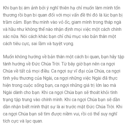
Khi bạn bị ám ảnh bởi ý nghĩ thiên hạ chỉ muốn làm mình tổn
thương rồi bạn bi quan đối với mọi vấn đề thì đó là lúc bạn bị
trầm cảm. Bạn thu mình vào vỏ ốc, giam mình trong tháp ngà
và hầu như không thể nào nhận định mọi việc một cách chính
xác nữa. Nói cách khác bạn chỉ chú mục vào bản thân một
cách tiêu cực, sai lầm và tuyệt vọng.
Muốn không hướng về bản thân một cách bi quan, bạn hãy tập
tành hướng về Đức Chúa Trời. Từ bây giờ bạn nên ca ngợi
Chúa về tất cả mọi điều. Ca ngợi sự vĩ đại của Chúa, ca ngợi
tình yêu thương của Ngài, ca ngợi những việc Ngài đã thực
hiện trong cuộc sống bạn, ca ngợi những giá trị lớn lao mà
Ngài dành cho bạn. Khi ca ngợi Chúa bạn sẽ thoát khỏi tình
trạng tập trung vào chính mình. Khi ca ngợi Chúa bạn sẽ dần
dần nhận biết mình thật sự là ai trước mặt Đức Chúa Trời. Khi
ca ngợi Chúa bạn sẽ tìm được niềm vui, rồi có thể suy nghĩ
tích cực và lạc quan.