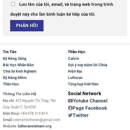
Lưu tên của tôi, email, và trang web trong trình
duyệt này cho lần bình luận kế tiếp của tôi.
Tin Tức
Thần Học
Kỹ Năng Sống
Calvin
Bài Học Nhân Bản
Gợi ý suy niệm lời Chúa
Hiện Đại
Chia Sẻ Kinh Nghiệm
Kỹ Năng Mềm
Lutheran
Thần Học
Tổng hợp triết thần
Social Network
Thông Tin Liên Hệ
Yotube Channel
Địa chỉ:
472 Nguyễn Thị Thập, Tân
Quy, Quận 7, Tp.HCM
Page Facebook
Điện thoại:
+84.978.319.819
Twitter
Email:
vietnamlutheran@gmail.com
Website:
lutheranvietnam.org