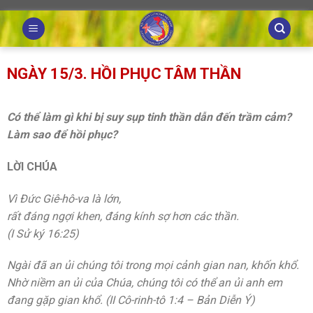
Skip
to
content
NGÀY 15/3. HỒI PHỤC TÂM THẦN
Có thể làm gì khi bị suy sụp tinh thần dẫn đến trầm cảm?
Làm sao để hồi phục?
LỜI CHÚA
Vì Đức Giê-hô-va là lớn,
rất đáng ngợi khen, đáng kính sợ hơn các thần.
(I Sử ký 16:25)
Ngài đã an ủi chúng tôi trong mọi cảnh gian nan, khốn khổ.
Nhờ niềm an ủi của Chúa, chúng tôi có thể an ủi anh em
đang gặp gian khổ. (II Cô-rinh-tô 1:4 – Bản Diễn Ý)