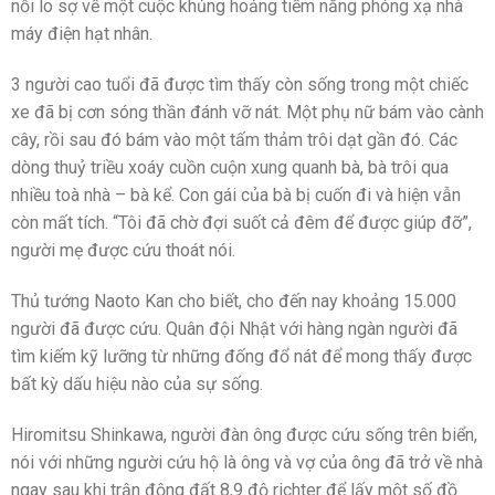
nỗi lo sợ về một cuộc khủng hoảng tiềm năng phóng xạ nhà
máy điện hạt nhân.
3 người cao tuổi đã được tìm thấy còn sống trong một chiếc
xe đã bị cơn sóng thần đánh vỡ nát. Một phụ nữ bám vào cành
cây, rồi sau đó bám vào một tấm thảm trôi dạt gần đó. Các
dòng thuỷ triều xoáy cuồn cuộn xung quanh bà, bà trôi qua
nhiều toà nhà – bà kể. Con gái của bà bị cuốn đi và hiện vẫn
còn mất tích. “Tôi đã chờ đợi suốt cả đêm để được giúp đỡ”,
người mẹ được cứu thoát nói.
Thủ tướng Naoto Kan cho biết, cho đến nay khoảng 15.000
người đã được cứu. Quân đội Nhật với hàng ngàn người đã
tìm kiếm kỹ lưỡng từ những đống đổ nát để mong thấy được
bất kỳ dấu hiệu nào của sự sống.
Hiromitsu Shinkawa, người đàn ông được cứu sống trên biển,
nói với những người cứu hộ là ông và vợ của ông đã trở về nhà
ngay sau khi trận động đất 8,9 độ richter để lấy một số đồ