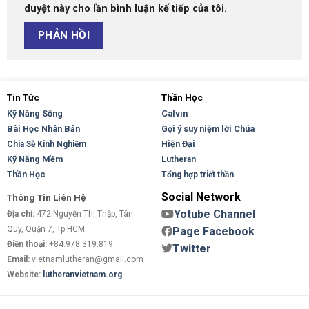
duyệt này cho lần bình luận kế tiếp của tôi.
Tin Tức
Thần Học
Kỹ Năng Sống
Calvin
Bài Học Nhân Bản
Gợi ý suy niệm lời Chúa
Hiện Đại
Chia Sẻ Kinh Nghiệm
Kỹ Năng Mềm
Lutheran
Thần Học
Tổng hợp triết thần
Social Network
Thông Tin Liên Hệ
Yotube Channel
Địa chỉ:
472 Nguyễn Thị Thập, Tân
Quy, Quận 7, Tp.HCM
Page Facebook
Điện thoại:
+84.978.319.819
Twitter
Email:
vietnamlutheran@gmail.com
Website:
lutheranvietnam.org
Copyright 2026 ©
Flatsome Theme