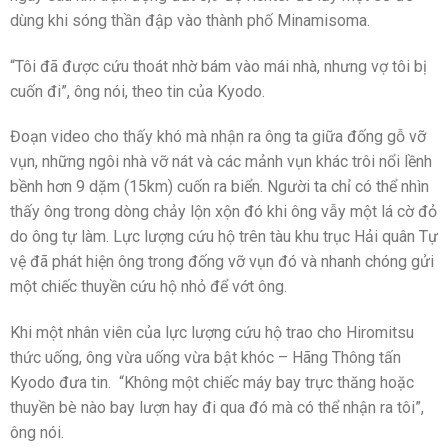
dùng khi sóng thần đập vào thành phố Minamisoma.
“Tôi đã được cứu thoát nhờ bám vào mái nhà, nhưng vợ tôi bị
cuốn đi”, ông nói, theo tin của Kyodo.
Đoạn video cho thấy khó mà nhận ra ông ta giữa đống gỗ vỡ
vụn, những ngôi nhà vỡ nát và các mảnh vụn khác trôi nổi lềnh
bềnh hơn 9 dặm (15km) cuốn ra biển. Người ta chỉ có thể nhìn
thấy ông trong dòng chảy lộn xộn đó khi ông vẫy một lá cờ đỏ
do ông tự làm. Lực lượng cứu hộ trên tàu khu trục Hải quân Tự
vệ đã phát hiện ông trong đống vỡ vụn đó và nhanh chóng gửi
một chiếc thuyền cứu hộ nhỏ để vớt ông.
Khi một nhân viên của lực lượng cứu hộ trao cho Hiromitsu
thức uống, ông vừa uống vừa bật khóc – Hãng Thông tấn
Kyodo đưa tin. “Không một chiếc máy bay trực thăng hoặc
thuyền bè nào bay lượn hay đi qua đó mà có thể nhận ra tôi”,
ông nói.