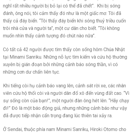
nghĩ rất nhiều người bị bỏ lại có thể đã chết”. Khi bị sóng
đánh, ông nói, tôi cảm thấy đó như là một giấc mơ. Tôi đã
thấy cả đáy biển. “Tôi thấy đáy biển khi sóng thuỷ triều cuốn
trôi nhà cửa và người ta”, một cư dân cho biết. “Tôi không
muốn nhìn thấy cảnh tượng đó chút nào nữa”.
Có tất cả 42 người được tìm thấy còn sống hôm Chúa Nhật
tại Minami Sanriku. Những nỗ lực tìm kiếm và cứu hộ thường
xuyên bị gián đoạn bởi những cảnh báo sóng thần, vì có
những cơn dư chấn liên tục.
Khi tiếng còi hụ cảnh báo vang lên, cảnh sát rời xe, các nhân
viên cứu hộ thổi còi và người dân đổ xô đến vùng đất cao. “Vì
sự sống còn của bạn!”, một người đàn ông hét lên. “Hãy chạy
đi!” Đó là một báo động giả, nhưng những cảnh báo như vậy
đã được tiếp nhận cẩn trọng đang lúc thiên tai xảy ra.
Ở Sendai, thuộc phía nam Minami Sanriku, Hiroki Otomo cho