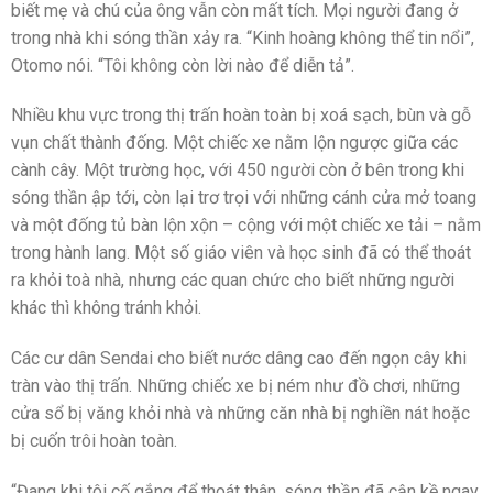
biết mẹ và chú của ông vẫn còn mất tích. Mọi người đang ở
trong nhà khi sóng thần xảy ra. “Kinh hoàng không thể tin nổi”,
Otomo nói. “Tôi không còn lời nào để diễn tả”.
Nhiều khu vực trong thị trấn hoàn toàn bị xoá sạch, bùn và gỗ
vụn chất thành đống. Một chiếc xe nằm lộn ngược giữa các
cành cây. Một trường học, với 450 người còn ở bên trong khi
sóng thần ập tới, còn lại trơ trọi với những cánh cửa mở toang
và một đống tủ bàn lộn xộn – cộng với một chiếc xe tải – nằm
trong hành lang. Một số giáo viên và học sinh đã có thể thoát
ra khỏi toà nhà, nhưng các quan chức cho biết những người
khác thì không tránh khỏi.
Các cư dân Sendai cho biết nước dâng cao đến ngọn cây khi
tràn vào thị trấn. Những chiếc xe bị ném như đồ chơi, những
cửa sổ bị văng khỏi nhà và những căn nhà bị nghiền nát hoặc
bị cuốn trôi hoàn toàn.
“Đang khi tôi cố gắng để thoát thân, sóng thần đã cận kề ngay