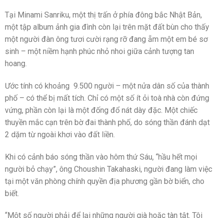
Tại Minami Sanriku, một thị trấn ở phía đông bắc Nhật Bản,
một tập album ảnh gia đình còn lại trên mặt đất bùn cho thấy
một người đàn ông tươi cười rạng rỡ đang ẵm một em bé sơ
sinh – một niềm hạnh phúc nhỏ nhoi giữa cảnh tượng tan
hoang.
Ước tính có khoảng 9.500 người – một nửa dân số của thành
phố – có thể bị mất tích. Chỉ có một số ít ỏi toà nhà còn đứng
vứng, phần còn lại là một đống đổ nát dày đặc. Một chiếc
thuyền mắc cạn trên bờ đai thành phố, do sóng thần đánh dạt
2 dặm từ ngoài khơi vào đất liền.
Khi có cảnh báo sóng thần vào hôm thứ Sáu, “hầu hết mọi
người bỏ chạy”, ông Choushin Takahaski, người đang làm việc
tại một văn phòng chính quyền địa phương gần bờ biển, cho
biết.
“Một số người phải để lại những người già hoặc tàn tật. Tôi