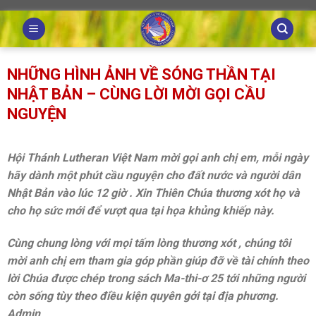
Skip
to
content
NHỮNG HÌNH ẢNH VỀ SÓNG THẦN TẠI
NHẬT BẢN – CÙNG LỜI MỜI GỌI CẦU
NGUYỆN
Hội Thánh Lutheran Việt Nam mời gọi anh chị em, mỗi ngày
hãy dành một phút cầu nguyện cho đất nước và người dân
Nhật Bản vào lúc 12 giờ . Xin Thiên Chúa thương xót họ và
cho họ sức mới để vượt qua tại họa khủng khiếp này.
Cùng chung lòng với mọi tấm lòng thương xót , chúng tôi
mời anh chị em tham gia góp phần giúp đỡ về tài chính theo
lời Chúa được chép trong sách Ma-thi-ơ 25 tới những người
còn sống tùy theo điều kiện quyên gởi tại địa phương.
Admin