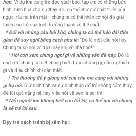
hợp.
Ví dụ khi cùng trẻ đọc sách báo, tạp chí có những bức
hình minh họa cho sự thay đổi cơ thể như sự phát triển của
ngực, râu ria trên mặt… chúng ta có thể nhân cơ hội đó giải
thích cho trẻ quá trình trưởng thành về thể chất..
* Đối với những câu hỏi khó, chúng ta có thể kéo dài thời
gian để suy nghĩ bằng cách như là:
“Đó là một câu hỏi hay.
Chúng ta sẽ nói về điều này khi về nhà nhé!”.
* Hỏi con xem chúng nghĩ gì về những vấn đề này.
Đó là
cách để chúng ta biết chúng biết được những gì, cần gì, thiếu
gì và điều chỉnh khi cần thiết.
* Trẻ thường để ý giọng nói của cha mẹ cùng với những
gì họ nói.
Giữ bình tĩnh và sự bình thản để trẻ không cảm thấy
đề tài quá nặng nề, hay việc nói về sex là sai trái.
* Nếu người lớn không biết câu trả lời, có thể nói với chúng
là sẽ trả lời sau.
Dạy trẻ cách tránh bị xâm hại: