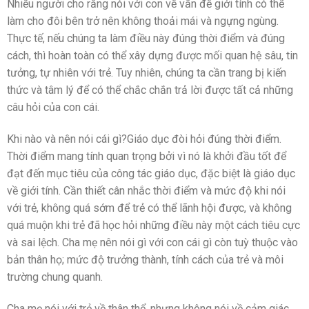
Nhiều người cho rằng nói với con về vấn đề giới tính có thể
làm cho đôi bên trở nên không thoải mái và ngựng ngùng.
Thực tế, nếu chúng ta làm điều này đúng thời điểm và đúng
cách, thì hoàn toàn có thể xây dựng được mối quan hệ sâu, tin
tưởng, tự nhiên với trẻ. Tuy nhiên, chúng ta cần trang bị kiến
thức và tâm lý để có thể chắc chắn trả lời được tất cả những
câu hỏi của con cái.
Khi nào và nên nói cái gì?Giáo dục đòi hỏi đúng thời điểm.
Thời điểm mang tính quan trọng bởi vì nó là khởi đầu tốt để
đạt đến mục tiêu của công tác giáo dục, đặc biệt là giáo dục
về giới tính. Cần thiết cân nhắc thời điểm và mức độ khi nói
với trẻ, không quá sớm để trẻ có thể lãnh hội được, và không
quá muộn khi trẻ đã học hỏi những điều này một cách tiêu cực
và sai lệch. Cha mẹ nên nói gì với con cái gì còn tuỳ thuộc vào
bản thân họ; mức độ trưởng thành, tính cách của trẻ và môi
trường chung quanh.
Cha mẹ nói với trẻ về thân thể, nhưng không nói về cảm giác.