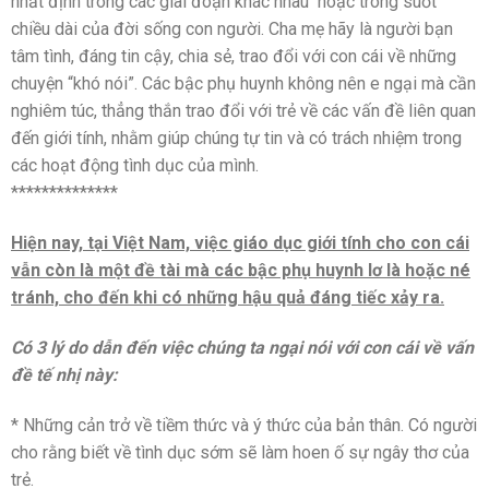
nhất định trong các giai đoạn khác nhau hoặc trong suốt
chiều dài của đời sống con người. Cha mẹ hãy là người bạn
tâm tình, đáng tin cậy, chia sẻ, trao đổi với con cái về những
chuyện “khó nói”. Các bậc phụ huynh không nên e ngại mà cần
nghiêm túc, thẳng thắn trao đổi với trẻ về các vấn đề liên quan
đến giới tính, nhằm giúp chúng tự tin và có trách nhiệm trong
các hoạt động tình dục của mình.
**************
Hiện nay, tại Việt Nam, việc giáo dục giới tính cho con cái
vẫn còn là một đề tài mà các bậc phụ huynh lơ là hoặc né
tránh, cho đến khi có những hậu quả đáng tiếc xảy ra.
Có 3 lý do dẫn đến việc chúng ta ngại nói với con cái về vấn
đề tế nhị này:
* Những cản trở về tiềm thức và ý thức của bản thân. Có người
cho rằng biết về tình dục sớm sẽ làm hoen ố sự ngây thơ của
trẻ.