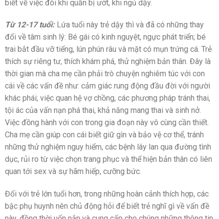
biết về việc đôi khi quần bị ướt, khi ngủ dậy.
Từ 12-17 tuổi:
Lứa tuổi này trẻ dậy thì và đã có những thay
đổi về tâm sinh lý: Bé gái có kinh nguyệt, ngực phát triển; bé
trai bắt đầu vỡ tiếng, lún phún râu và mặt có mụn trứng cá. Trẻ
thích sự riêng tư, thích khám phá, thử nghiệm bản thân. Đây là
thời gian mà cha mẹ cần phải trò chuyện nghiêm túc với con
cái về các vấn đề như: cảm giác rung động đầu đời với người
khác phái; việc quan hệ vợ chồng, các phương pháp tránh thai,
tội ác của vấn nạn phá thai, khả năng mang thai và sinh nở.
Việc đồng hành với con trong gia đoạn này vô cùng cần thiết.
Cha mẹ cần giúp con cái biết giữ gìn và bảo vệ cơ thể, tránh
những thử nghiệm nguy hiểm, các bệnh lây lan qua đường tình
dục, rủi ro từ việc chọn trang phục và thể hiện bản thân có liên
quan tới sex và sự hãm hiếp, cưỡng bức.
Đối với trẻ lớn tuổi hơn, trong những hoàn cảnh thích hợp, các
bậc phụ huynh nên chủ động hỏi để biết trẻ nghĩ gì về vấn đề
này, đồng thời uốn nắn và cung cấp cho chúng những thông tin