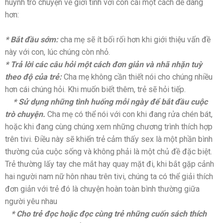
huynh trò chuyện về giới tính với con cái một cách dễ dàng
hơn:
* Bắt đầu sớm:
cha mẹ sẽ ít bối rối hơn khi giới thiệu vấn đề
này với con, lúc chúng còn nhỏ.
* Trả lời các câu hỏi một cách đơn giản và nhã nhặn tuỳ
theo độ của trẻ:
Cha mẹ không cần thiết nói cho chúng nhiều
hơn cái chúng hỏi. Khi muốn biết thêm, trẻ sẽ hỏi tiếp.
* Sử dụng những tình huống mỗi ngày để bắt đầu cuộc
trò chuyện.
Cha mẹ có thể nói với con khi đang rửa chén bát,
hoặc khi đang cùng chúng xem những chương trình thích hợp
trên tivi. Điều này sẽ khiến trẻ cảm thấy sex là một phần bình
thường của cuộc sống và không phải là một chủ đề đặc biệt.
Trẻ thường lấy tay che mắt hay quay mặt đi, khi bắt gặp cảnh
hai người nam nữ hôn nhau trên tivi, chúng ta có thể giải thích
đơn giản với trẻ đó là chuyện hoàn toàn bình thường giữa
người yêu nhau
* Cho trẻ đọc hoặc đọc cùng trẻ những cuốn sách thích