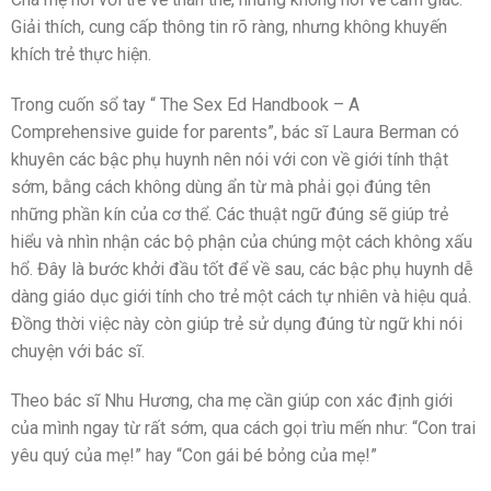
Giải thích, cung cấp thông tin rõ ràng, nhưng không khuyến
khích trẻ thực hiện.
Trong cuốn sổ tay “ The Sex Ed Handbook – A
Comprehensive guide for parents”, bác sĩ Laura Berman có
khuyên các bậc phụ huynh nên nói với con về giới tính thật
sớm, bằng cách không dùng ẩn từ mà phải gọi đúng tên
những phần kín của cơ thể. Các thuật ngữ đúng sẽ giúp trẻ
hiểu và nhìn nhận các bộ phận của chúng một cách không xấu
hổ. Đây là bước khởi đầu tốt để về sau, các bậc phụ huynh dễ
dàng giáo dục giới tính cho trẻ một cách tự nhiên và hiệu quả.
Đồng thời việc này còn giúp trẻ sử dụng đúng từ ngữ khi nói
chuyện với bác sĩ.
Theo bác sĩ Nhu Hương, cha mẹ cần giúp con xác định giới
của mình ngay từ rất sớm, qua cách gọi trìu mến như: “Con trai
yêu quý của mẹ!” hay “Con gái bé bỏng của mẹ!”