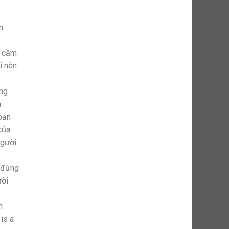
n
i cầm
i nên
y
ũng
a
 bản
của
người
 đứng
ười
n.
is a