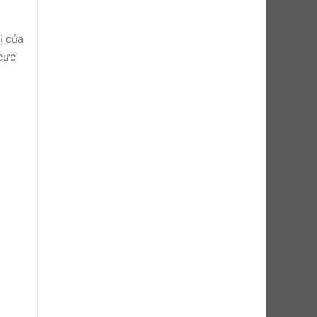
ị của
 cực