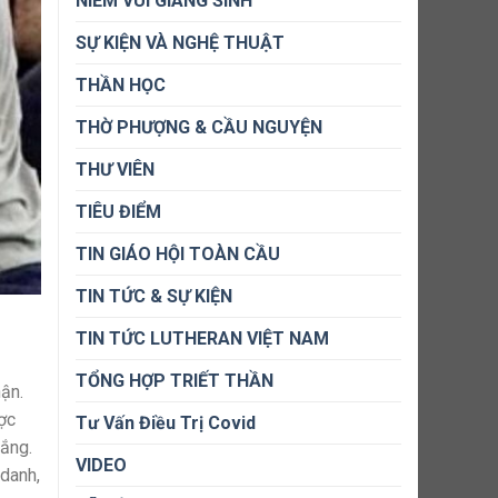
NIỀM VUI GIÁNG SINH
SỰ KIỆN VÀ NGHỆ THUẬT
THẦN HỌC
THỜ PHƯỢNG & CẦU NGUYỆN
THƯ VIÊN
TIÊU ĐIỂM
TIN GIÁO HỘI TOÀN CẦU
TIN TỨC & SỰ KIỆN
TIN TỨC LUTHERAN VIỆT NAM
TỔNG HỢP TRIẾT THẦN
hận.
ợc
Tư Vấn Điều Trị Covid
hắng.
VIDEO
 danh,