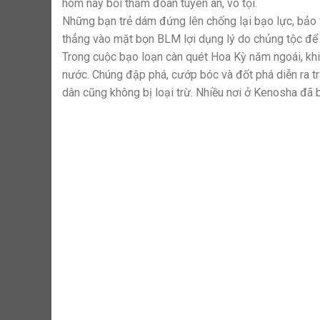
hôm nay bồi thẩm đoàn tuyên án, vô tội.
Những bạn trẻ dám đứng lên chống lại bạo lực, bảo
thẳng vào mặt bọn BLM lợi dụng lý do chủng tộc để 
Trong cuộc bạo loạn càn quét Hoa Kỳ năm ngoái, khi
nước. Chúng đập phá, cướp bóc và đốt phá diễn ra t
dân cũng không bị loại trừ. Nhiều nơi ở Kenosha đã b