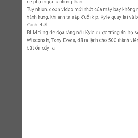
sẽ phải ngồi tù chung thân.
Tuy nhiên, đoạn video mới nhất của máy bay không 
hành hung, khi anh ta sắp đuổi kịp, Kyle quay lại v
đánh chết.
BLM từng đe dọa rằng nếu Kyle được trắng án, họ s
Wisconsin, Tony Evers, đã ra lệnh cho 500 thành viê
bất ổn xẩy ra.