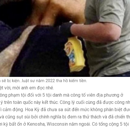
 sẽ bị kiện…luật sư năm 2022 tha hồ kiếm tiền.
ệt vời, mời anh em đọc nhé.
ông phạm tội đối với 5 tội danh mà công tố viên địa phương ở
 ý trên toàn quốc này kết thúc. Công lý cuối cùng đã được công n
 vì cảm động. Hoa Kỳ đã chưa sa sút đến mức không phân biệt đư
 và cũng sụt sùi bởi chính nghĩa bị đem ra thử thách và đã chiến t
hời kỳ bất ổn ở Kenosha, Wisconsin năm ngoái. Có tổng cộng 5 tội