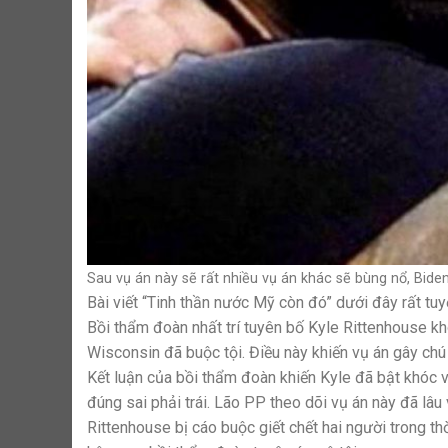
Sau vụ án này sẽ rất nhiều vụ án khác sẽ bùng nổ, Biden
Bài viết “Tinh thần nước Mỹ còn đó” dưới đây rất tuy
Bồi thẩm đoàn nhất trí tuyên bố Kyle Rittenhouse kh
Wisconsin đã buộc tội. Điều này khiến vụ án gây chú
Kết luận của bồi thẩm đoàn khiến Kyle đã bật khóc
đúng sai phải trái. Lão PP theo dõi vụ án này đã lâu
Rittenhouse bị cáo buộc giết chết hai người trong t