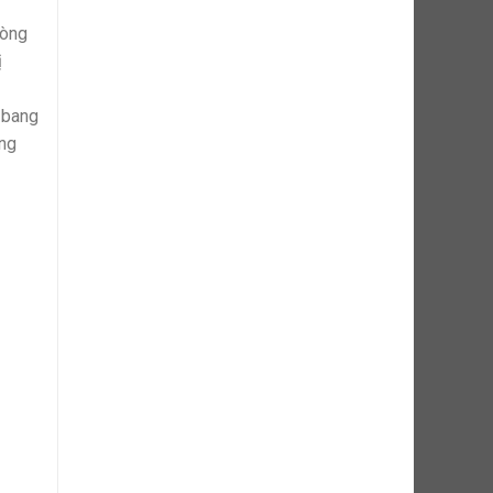
hòng
ị
 bang
ạng