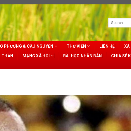
Ờ PHƯỢNG & CẦU NGUYỆN
THƯ VIỆN
LIÊN HỆ
XÃ 
T THẦN
MẠNG XÃ HỘI
BÀI HỌC NHÂN BẢN
CHIA SẺ 