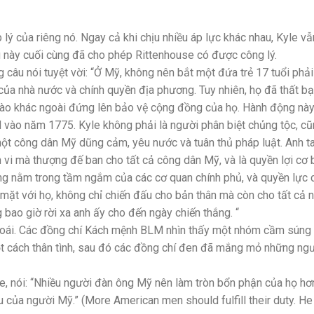
lý của riêng nó. Ngay cả khi chịu nhiều áp lực khác nhau, Kyle vẫ
ều này cuối cùng đã cho phép Rittenhouse có được công lý.
 câu nói tuyệt vời: “Ở Mỹ, không nên bắt một đứa trẻ 17 tuổi phả
 của nhà nước và chính quyền địa phương. Tuy nhiên, họ đã thất bạ
 nào khác ngoài đứng lên bảo vệ cộng đồng của họ. Hành động nà
d vào năm 1775. Kyle không phải là người phân biệt chủng tộc, c
một công dân Mỹ dũng cảm, yêu nước và tuân thủ pháp luật. Anh t
h vi mà thượng đế ban cho tất cả công dân Mỹ, và là quyền lợi cơ
ng nằm trong tầm ngắm của các cơ quan chính phủ, và quyền lực 
mặt với họ, không chỉ chiến đấu cho bản thân mà còn cho tất cả 
 bao giờ rời xa anh ấy cho đến ngày chiến thắng. “
goái. Các đồng chí Kách mệnh BLM nhìn thấy một nhóm cầm súng
 cách thân tình, sau đó các đồng chí đen đã mắng mỏ những ng
e, nói: “Nhiều người đàn ông Mỹ nên làm tròn bổn phận của họ hơ
 của người Mỹ.” (More American men should fulfill their duty. He 