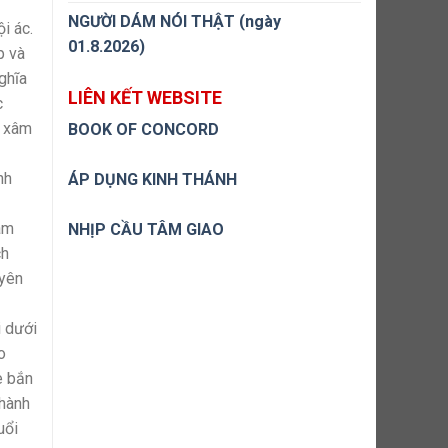
NGƯỜI DÁM NÓI THẬT (ngày
i ác.
01.8.2026)
p và
ghĩa
LIÊN KẾT WEBSITE
c
ị xâm
BOOK OF CONCORD
nh
ÁP DỤNG KINH THÁNH
ám
NHỊP CẦU TÂM GIAO
ch
uyên
i dưới
o
e bắn
 hành
uổi