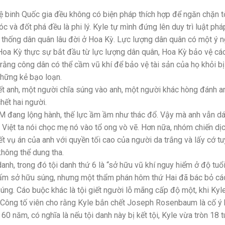
ệ binh Quốc gia đều không có biện pháp thích hợp để ngăn chặn tộ
c và đốt phá đều là phi lý. Kyle tự mình đứng lên duy trì luật phá
n thống dân quân lâu đời ở Hoa Kỳ. Lực lượng dân quân có một ý n
 Hoa Kỳ thực sự bắt đầu từ lực lượng dân quân, Hoa Kỳ bảo vệ cá
ằng công dân có thể cầm vũ khí để bảo vệ tài sản của họ khỏi b
những kẻ bạo loạn.
t anh, một người chĩa súng vào anh, một người khác hòng đánh a
hết hai người.
LM đang lộng hành, thế lực ầm ầm như thác đổ. Vậy mà anh vẫn d
 Việt ta nói chọc mẹ nó vào tổ ong vò vẽ. Hơn nữa, nhóm chiến dị
ết vụ án của anh với quyền tối cao của người da trắng và lấy cớ t
hông thể dung tha.
danh, trong đó tội danh thứ 6 là “sở hữu vũ khí nguy hiểm ở độ tuổ
bị cấm sở hữu súng, nhưng một thẩm phán hôm thứ Hai đã bác bỏ cá
úng. Cáo buộc khác là tội giết người lỗ mãng cấp độ một, khi Kyl
Công tố viên cho rằng Kyle bắn chết Joseph Rosenbaum là cố ý
 60 năm, có nghĩa là nếu tội danh này bị kết tội, Kyle vừa tròn 18 t