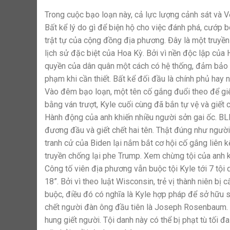
Trong cuộc bạo loạn này, cả lực lượng cảnh sát và V
Bất kể lý do gì để biện hộ cho việc đánh phá, cướp bó
trật tự của cộng đồng địa phương. Đây là một truyề
lịch sử đặc biệt của Hoa Kỳ. Bởi vì nền độc lập của
quyền của dân quân một cách có hệ thống, đảm bảo r
phạm khi cần thiết. Bất kể đối đầu là chính phủ hay 
Vào đêm bạo loạn, một tên cố gắng đuổi theo để giế
bằng ván trượt, Kyle cuối cùng đã bắn tự vệ và giết c
Hành động của anh khiến nhiều người sởn gai ốc. B
đương đầu và giết chết hai tên. Thật đúng như người
tranh cử của Biden lại nắm bắt cơ hội cố gắng liên k
truyền chống lại phe Trump. Xem chừng tội của anh k
Công tố viên địa phương vẫn buộc tội Kyle tới 7 tội 
18”. Bởi vì theo luật Wisconsin, trẻ vị thành niên 
buộc, điều đó có nghĩa là Kyle hợp pháp để sở hữu s
chết người đàn ông đầu tiên là Joseph Rosenbaum. 
hung giết người. Tội danh này có thể bị phạt tù tối đa