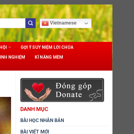
Vietnamese
HỘI
GỢI Ý SUY NIỆM LỜI CHÚA
KINH NGHIỆM
KĨ NĂNG MỀM
DANH MỤC
BÀI HỌC NHÂN BẢN
BÀI VIẾT MỚI