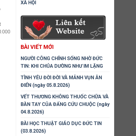
XÃ HỘI
p
t
0.000
BÀI VIẾT MỚI
NGƯỜI CÔNG CHÍNH SỐNG NHỜ ĐỨC
TIN: KHI CHÚA DƯỜNG NHƯ IM LẶNG
TÌNH YÊU ĐỜI ĐỜI VÀ MẢNH VỤN ÂN
ĐIỂN (ngày 05.8.2026)
VẾT THƯƠNG KHÔNG THUỐC CHỮA VÀ
BÀN TAY CỦA ĐẤNG CỨU CHUỘC (ngày
04.8.2026)
BÀI HỌC THUẬT GIÁO DỤC ĐỨC TIN
(03.8.2026)