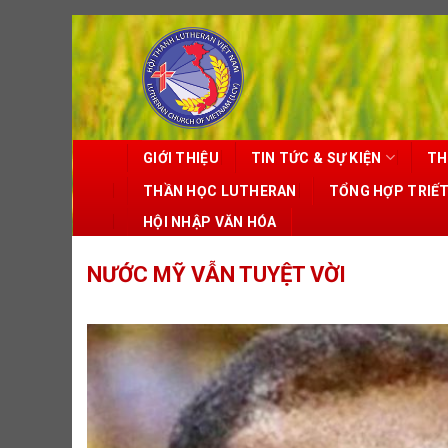
Skip
to
content
GIỚI THIỆU
TIN TỨC & SỰ KIỆN
TH
THẦN HỌC LUTHERAN
TỔNG HỢP TRIẾ
HỘI NHẬP VĂN HÓA
NƯỚC MỸ VẪN TUYỆT VỜI