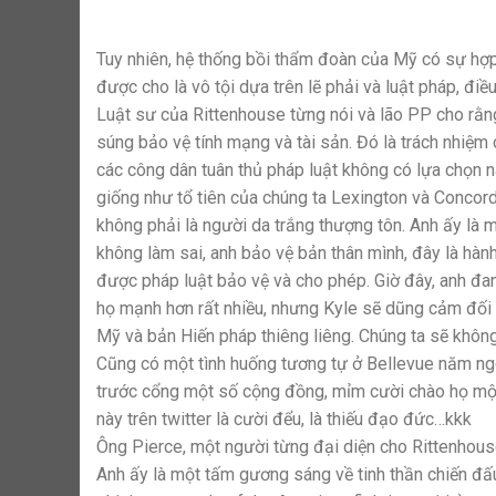
Tuy nhiên, hệ thống bồi thẩm đoàn của Mỹ có sự hợp 
được cho là vô tội dựa trên lẽ phải và luật pháp, đi
Luật sư của Rittenhouse từng nói và lão PP cho rằng
súng bảo vệ tính mạng và tài sản. Đó là trách nhiệm
các công dân tuân thủ pháp luật không có lựa chọn
giống như tổ tiên của chúng ta Lexington và Concor
không phải là người da trắng thượng tôn. Anh ấy là 
không làm sai, anh bảo vệ bản thân mình, đây là hàn
được pháp luật bảo vệ và cho phép. Giờ đây, anh đa
họ mạnh hơn rất nhiều, nhưng Kyle sẽ dũng cảm đối 
Mỹ và bản Hiến pháp thiêng liêng. Chúng ta sẽ không
Cũng có một tình huống tương tự ở Bellevue năm n
trước cổng một số cộng đồng, mỉm cười chào họ một
này trên twitter là cười đểu, là thiếu đạo đức…kkk
Ông Pierce, một người từng đại diện cho Rittenhous
Anh ấy là một tấm gương sáng về tinh thần chiến đấu