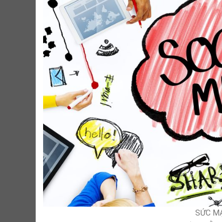
SỨC MẠ