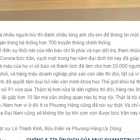
uá nhiều người hỏi thì đành chiều lòng anh chị em để thông tin một
n trùng hệ thống hơn 700 truyền thông chính thống.
đến sự thối nát của nền báo chí lề phải và nạn dối trá, tham nhũn
Corona bóc trần, vạch mặt trong hai năm đại dịch tới nay đã giúp
à máu của họ vì cố bảo vệ thành tích đã làm cho hơn 20.000 ngườ
hổi, và hàng triệu doanh nghiệp phá sản còn dân thì đói, tất cả vì
ình đã quyết tâm loại bỏ nền văn minh khoa học Thế giới khỏi hệ t
số 91 vừa qua. Thậm tệ hơn nữa là dân nghèo thì đói, hàng rào lí
 lãi gấp hơn 10 lần mà vẫn chẳng quan nào bị truy tội. Thật là tội
i Nam hơn vì ở đó ít ra Phương Hằng cũng đã nói sự thật. Và chỉ
oa Đại Nam cũng sẽ không tồn tại khi sơn son được bóc trần nay 
uật sư Lê Thành Kính, Bửu Điền và Phương Hằng Uy Dũng.