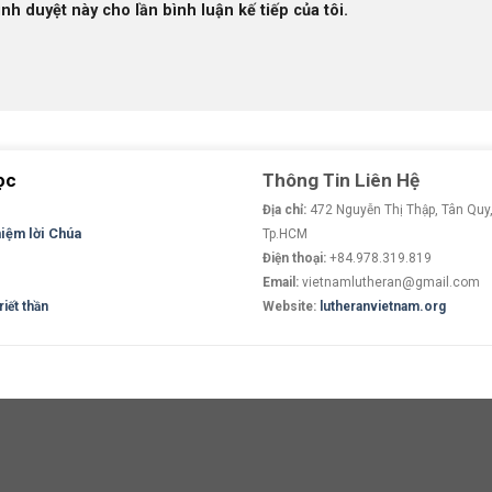
ình duyệt này cho lần bình luận kế tiếp của tôi.
ọc
Thông Tin Liên Hệ
Địa chỉ:
472 Nguyễn Thị Thập, Tân Quy,
niệm lời Chúa
Tp.HCM
Điện thoại:
+84.978.319.819
Email:
vietnamlutheran@gmail.com
iết thần
Website:
lutheranvietnam.org