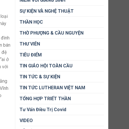
NIỀM VUI GIÁNG SINH
SỰ KIỆN VÀ NGHỆ THUẬT
loại
THẦN HỌC
 này
THỜ PHƯỢNG & CẦU NGUYỆN
 đình
THƯ VIÊN
n bán
p đệ
TIÊU ĐIỂM
“ai ở
TIN GIÁO HỘI TOÀN CẦU
 với
TIN TỨC & SỰ KIỆN
Hằng
TIN TỨC LUTHERAN VIỆT NAM
Vĩnh
o
TỔNG HỢP TRIẾT THẦN
Tư Vấn Điều Trị Covid
VIDEO