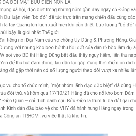
ĐÃ ĐỐI MẶT BỬU ĐIỀN NÓN LÁ
 mạng xã hội, đặc biệt trong những năm gần đây ngay cả Đảng và
nh Dư luận viên “bò đỏ” để túc trực trên mạng chiến đấu cùng các 
h là tay Quang lùn luôn xuất hiện khi cần thiết. Lực lượng “bỏ đỏ”
ửi bậy là giỏi nhất Thế giới.
à đài tiếng nói Đại Nam của vợ chồng Uy Dũng & Phương Hằng. Gia
Dương với những kèo béo bở thu hồi đất của dân rẻ bèo làm dự á
.TW soi vào BD thì Hằng Dũng bắt đầu thấy nguy hiểm, liền thu nạ
ên để thu hút đám đông, lâu dần lại gặp đúng thời điểm ôn dịch 
ằng đã gặp thời nên có số lượng người theo dõi vượt xa nhiều lần
ục vụ cho tổ chức mình, “một nhóm lãnh đạo đặc biệt” đã dùng 
 của đối thủ, và hôm qua 17/10/21 Hằng đã cho nổ kho bom Đàm 
 Điền Quân – chỉ đích danh cậu Bửu Điền là trùm tú bà dắt gái ch
ành Kính dẫn đầu bảo vệ cho VHY đã hành hung Hằng ngay trong
ủa Công an TP.HCM…vụ việc thật là khó tin.