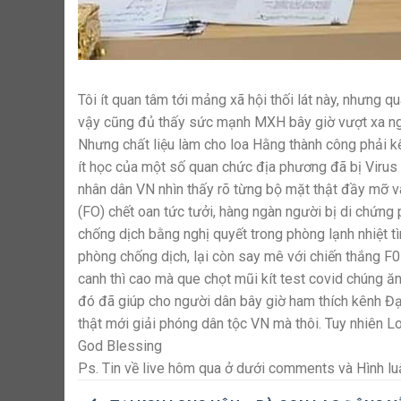
Tôi ít quan tâm tới mảng xã hội thối lát này, nhưng q
vậy cũng đủ thấy sức mạnh MXH bây giờ vượt xa ngà
Nhưng chất liệu làm cho loa Hằng thành công phải kể 
ít học của một số quan chức địa phương đã bị Virus 
nhân dân VN nhìn thấy rõ từng bộ mặt thật đầy mỡ v
(FO) chết oan tức tưởi, hàng ngàn người bị di chứng p
chống dịch bằng nghị quyết trong phòng lạnh nhiệt t
phòng chống dịch, lại còn say mê với chiến thắng F0 
canh thì cao mà que chọt mũi kít test covid chúng ăn
đó đã giúp cho người dân bây giờ ham thích kênh Đạ
thật mới giải phóng dân tộc VN mà thôi. Tuy nhiên L
God Blessing
Ps. Tin về live hôm qua ở dưới comments và Hình l