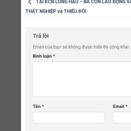
TẠI KCN LONG HẬU – BÀ CON LAO ĐỘNG V
THẤT NGHIỆP và THIẾU ĐÓI
Trả lời
Email của bạn sẽ không được hiển thị công khai.
Bình luận
*
Tên
*
Email
*