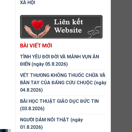
XÃ HỘI
BÀI VIẾT MỚI
TÌNH YÊU ĐỜI ĐỜI VÀ MẢNH VỤN ÂN
ĐIỂN (ngày 05.8.2026)
VẾT THƯƠNG KHÔNG THUỐC CHỮA VÀ
BÀN TAY CỦA ĐẤNG CỨU CHUỘC (ngày
04.8.2026)
BÀI HỌC THUẬT GIÁO DỤC ĐỨC TIN
(03.8.2026)
NGƯỜI DÁM NÓI THẬT (ngày
01.8.2026)