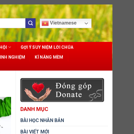
Vietnamese
HỘI
GỢI Ý SUY NIỆM LỜI CHÚA
KINH NGHIỆM
KĨ NĂNG MỀM
DANH MỤC
BÀI HỌC NHÂN BẢN
BÀI VIẾT MỚI