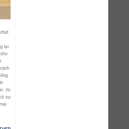
 chút
g lại
 cho
i
 cách
hống
nh
 ác…từ
 có sự
mai.