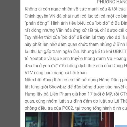
PHƯƠNG HẰNG 
Không ai còn ngạc nhiên về sức mạnh xấu & tốt của
Chính quyền VN đã phải nuôi có lúc tới cả một cơ bi
“phản động”. Hình ảnh tiêu biểu của “bò đỏ” ở Ba Đìn
rất đông nhưng Văn hóa ứng xử rất tệ, chỉ được cái ch
Tuy nhiên thời của “bò đỏ” đã dần lui thay vào đó l
này phất lên nhờ đám quan chức tham nhũng ở Bình 
lại thu lợi gấp trăm ngàn lần. Nhưng kể từ khi UBKT
tử Youtobe về lập kênh truyền thông đánh Võ Hoàng Y
đâu thì ở yên đó” để chống dịch thì kênh của Dũng H
VTV cùng các mạng xã hội khác.
Nắm bắt đúng thời cơ có thể sử dụng Hằng Dũng ph
lật tung giới Showbiz để đào bằng được sào huyệt
Hưng lấy bà Liên Phạm già hơn 17 tuổi ở Mỹ, rồi CTY
quan, cùng nhóm luật sư đình đám do luật sư Lê Th
phòng điều tra của PC02, tại trong tổng hành dinh c