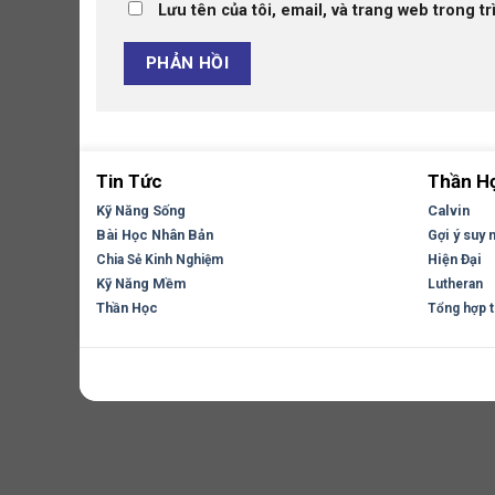
Lưu tên của tôi, email, và trang web trong tr
Tin Tức
Thần H
Kỹ Năng Sống
Calvin
Bài Học Nhân Bản
Gợi ý suy 
Hiện Đại
Chia Sẻ Kinh Nghiệm
Kỹ Năng Mềm
Lutheran
Thần Học
Tổng hợp tr
Copyright 2026 ©
Flatsome Theme