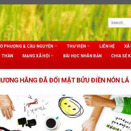
Ờ PHƯỢNG & CẦU NGUYỆN
THƯ VIỆN
LIÊN HỆ
XÃ 
T THẦN
MẠNG XÃ HỘI
BÀI HỌC NHÂN BẢN
CHIA SẺ 
ƯƠNG HẰNG ĐÃ ĐỐI MẶT BỬU ĐIỀN NÓN LÁ