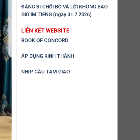
ĐẤNG BỊ CHỐI BỎ VÀ LỜI KHÔNG BAO
GIỜ IM TIẾNG (ngày 31.7.2026)
LIÊN KẾT WEBSITE
BOOK OF CONCORD
ÁP DỤNG KINH THÁNH
NHỊP CẦU TÂM GIAO