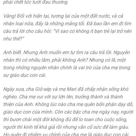
phải chết tức tưởi đau thương.
Vâng! Đối với hiện tại, tương lai của một đất nước, và cả
nhân loại nữa, đấy là những mảng tối. Đã bao lần em đi tìm
câu trả lời cho câu hỏi: “Vì sao có không ít bạn trẻ lại trở nên
như thế?”
Anh biết. Nhưng Anh muốn em tự tìm ra câu trả lời. Nguyên
nhân thì có nhiều lắm, phải không Anh? Nhưng có lẽ, một
trong những nguyên nhân chính là vai trò của cha mẹ trong
sự giáo dục con cái.
Ngày xưa, cha Giô-sép và mẹ Mari đã chấp nhận sống khó
nghèo. Cha mẹ vui với sự lớn lên, trưởng thành và thánh
thiện của Anh. Không lúc nào cha mẹ quên bổn phận dạy dỗ,
giáo dục con của mình. Còn các bậc cha mẹ ngày nay, người
thì bươn chải một đời không đủ để lo toan cho cuộc sống,
người thì kinh tế khá giả rồi nhưng vẫn cố sức để làm giàu.
Họ quên đi nhiệm vụ chính của cha mẹ là giáo dục con cái.