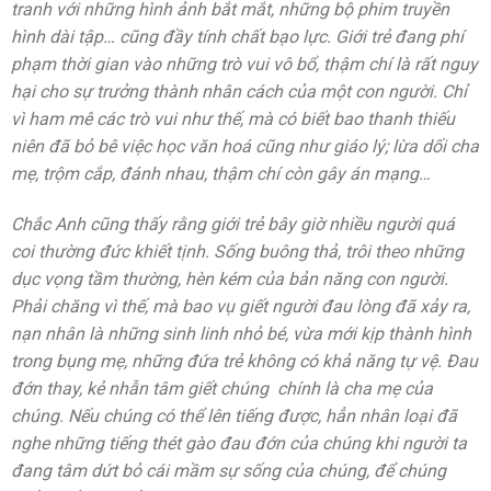
tranh với những hình ảnh bắt mắt, những bộ phim truyền
hình dài tập… cũng đầy tính chất bạo lực. Giới trẻ đang phí
phạm thời gian vào những trò vui vô bổ, thậm chí là rất nguy
hại cho sự trưởng thành nhân cách của một con người. Chỉ
vì ham mê các trò vui như thế, mà có biết bao thanh thiếu
niên đã bỏ bê việc học văn hoá cũng như giáo lý; lừa dối cha
mẹ, trộm cắp, đánh nhau, thậm chí còn gây án mạng…
Chắc Anh cũng thấy rằng giới trẻ bây giờ nhiều người quá
coi thường đức khiết tịnh. Sống buông thả, trôi theo những
dục vọng tầm thường, hèn kém của bản năng con người.
Phải chăng vì thế, mà bao vụ giết người đau lòng đã xảy ra,
nạn nhân là những sinh linh nhỏ bé, vừa mới kịp thành hình
trong bụng mẹ, những đứa trẻ không có khả năng tự vệ. Đau
đớn thay, kẻ nhẫn tâm giết chúng chính là cha mẹ của
chúng. Nếu chúng có thể lên tiếng được, hẳn nhân loại đã
nghe những tiếng thét gào đau đớn của chúng khi người ta
đang tâm dứt bỏ cái mầm sự sống của chúng, để chúng