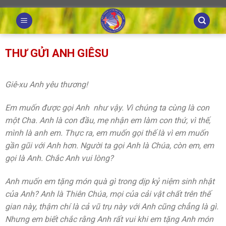
Skip
to
content
THƯ GỬI ANH GIÊSU
Giê-xu Anh yêu thương!
Em muốn được gọi Anh như vậy. Vì chúng ta cùng là con
một Cha. Anh là con đầu, mẹ nhận em làm con thứ, vì thế,
mình là anh em. Thực ra, em muốn gọi thế là vì em muốn
gần gũi với Anh hơn. Người ta gọi Anh là Chúa, còn em, em
gọi là Anh. Chắc Anh vui lòng?
Anh muốn em tặng món quà gì trong dịp kỷ niệm sinh nhật
của Anh? Anh là Thiên Chúa, mọi của cải vật chất trên thế
gian này, thậm chí là cả vũ trụ này với Anh cũng chẳng là gì.
Nhưng em biết chắc rằng Anh rất vui khi em tặng Anh món