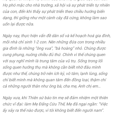
Họ phó mặc cho nhà trường, xã hội và sự phát triển tự nhiên
của con, đến khi thấy sự phát triển theo chiều hướng biến
dạng, thì giống như một cành cây đã cứng, không làm sao
uốn lại được nữa.
Ngày nay, thực hiện vấn đề dân số và kế hoạch hoá gia đình,
mỗi nhà chỉ sinh 1-2 con. Nên những đứa con trong nhiều
gia đình là những “ông vua”, “bà hoàng” nhỏ. Chúng được
cung phụng, nuông chiều đủ thứ. Chính vì thế chúng quen
với suy nghĩ mình là trung tâm của vũ trụ. Sống trong lối
sống quen hưởng thụ mà không cần biết nhờ đâu mình
được như thế, chúng trở nên ích kỷ, vô tâm, lạnh lùng, sống
chỉ biết mình mà không quan tâm đến đồng loại, thậm chí
cả những người thân như ông bà, cha mẹ, Anh chị em…
Ngày xưa, khi Thiên sứ báo tin mẹ sẽ đảm nhiệm một thiên
chức vĩ đại: làm Mẹ Đấng Cứu Thế, Mẹ đã ngại ngần: “Việc
ấy xảy ra thế nào được, vì tôi không biết đến người nam”.