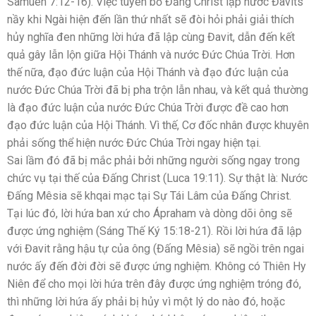
Samuên 7:12-16). Việc tuyên bố Đấng Christ lập nước Đavits
nầy khi Ngài hiện đến lần thứ nhất sẽ đòi hỏi phải giải thích
hủy nghĩa đen những lời hứa đã lập cùng Đavit, dẫn đến kết
quả gây lẫn lộn giữa Hội Thánh và nước Đức Chúa Trời. Hơn
thế nữa, đạo đức luận của Hội Thánh và đạo đức luận của
nước Đức Chúa Trời đã bị pha trộn lẫn nhau, và kết quả thường
là đạo đức luận của nước Đức Chúa Trời được đề cao hơn
đạo đức luận của Hội Thánh. Vì thế, Cơ đốc nhân được khuyên
phải sống thể hiện nước Đức Chúa Trời ngay hiện tại.
Sai lầm đó đã bị mắc phải bởi những người sống ngay trong
chức vụ tại thế của Đấng Christ (Luca 19:11). Sự thật là: Nước
Đấng Mêsia sẽ khqai mạc tại Sự Tái Lâm của Đấng Christ.
Tại lúc đó, lời hứa ban xứ cho Ápraham và dòng dõi ông sẽ
được ứng nghiệm (Sáng Thế Ký 15:18-21). Rồi lời hứa đã lập
với Đavit rằng hậu tự của ông (Đấng Mêsia) sẽ ngồi trên ngai
nước ấy đến đời đời sẽ được ứng nghiệm. Không có Thiên Hy
Niên để cho mọi lời hứa trên đây được ứng nghiệm tróng đó,
thì những lời hứa ấy phải bị hủy vì một lý do nào đó, hoặc