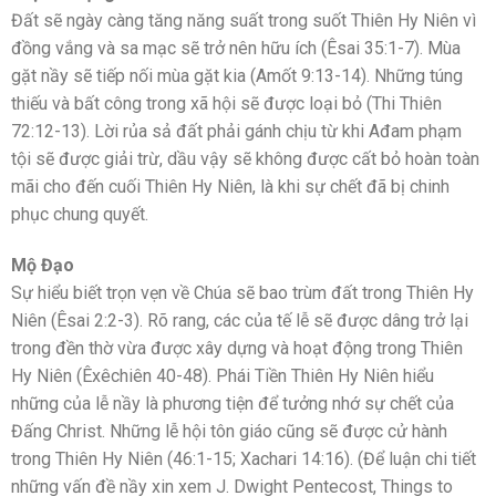
Đất sẽ ngày càng tăng năng suất trong suốt Thiên Hy Niên vì
đồng vắng và sa mạc sẽ trở nên hữu ích (Êsai 35:1-7). Mùa
gặt nầy sẽ tiếp nối mùa gặt kia (Amốt 9:13-14). Những túng
thiếu và bất công trong xã hội sẽ được loại bỏ (Thi Thiên
72:12-13). Lời rủa sả đất phải gánh chịu từ khi Ađam phạm
tội sẽ được giải trừ, dầu vậy sẽ không được cất bỏ hoàn toàn
mãi cho đến cuối Thiên Hy Niên, là khi sự chết đã bị chinh
phục chung quyết.
Mộ Đạo
Sự hiểu biết trọn vẹn về Chúa sẽ bao trùm đất trong Thiên Hy
Niên (Êsai 2:2-3). Rõ rang, các của tế lễ sẽ được dâng trở lại
trong đền thờ vừa được xây dựng và hoạt động trong Thiên
Hy Niên (Êxêchiên 40-48). Phái Tiền Thiên Hy Niên hiểu
những của lễ nầy là phương tiện để tưởng nhớ sự chết của
Đấng Christ. Những lễ hội tôn giáo cũng sẽ được cử hành
trong Thiên Hy Niên (46:1-15; Xachari 14:16). (Để luận chi tiết
những vấn đề nầy xin xem J. Dwight Pentecost, Things to