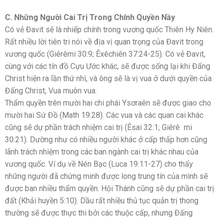
C. Những Người Cai Trị Trong Chính Quyền Nầy
Có vẻ Đavit sẽ là nhiếp chính trong vương quốc Thiên Hy Niên.
Rất nhiều lời tiên tri nói về địa vị quan trọng của Đavit trong
vương quốc (Giêrêmi 30:9; Êxêchiên 37:24-25). Có vẻ Đavit,
cùng với các tín đồ Cựu Ước khác, sẽ được sống lại khi Đấng
Christ hiện ra lần thứ nhì, và ông sẽ là vị vua ở dưới quyền của
Đấng Christ, Vua muôn vua.
Thẩm quyền trên mười hai chi phái Ysơraên sẽ được giao cho
mười hai Sứ Đồ (Math 19:28). Các vua và các quan cai khác
cũng sẽ dự phần trách nhiệm cai trị (Êsai 32:1; Giêrê mi
30:21). Dường như có nhiều người khác ở cấp thấp hơn cũng
lãnh trách nhiệm trong các ban ngành cai trị khác nhau của
vương quốc. Ví dụ về Nén Bạc (Luca 19:11-27) cho thấy
những người đã chứng minh được long trung tín của mình sẽ
được ban nhiều thẩm quyền. Hội Thánh cũng sẽ dự phần cai trị
đất (Khải huyền 5:10). Dầu rất nhiều thủ tục quản trị thong
thường sẽ được thực thi bởi các thuộc cấp, nhưng Đấng