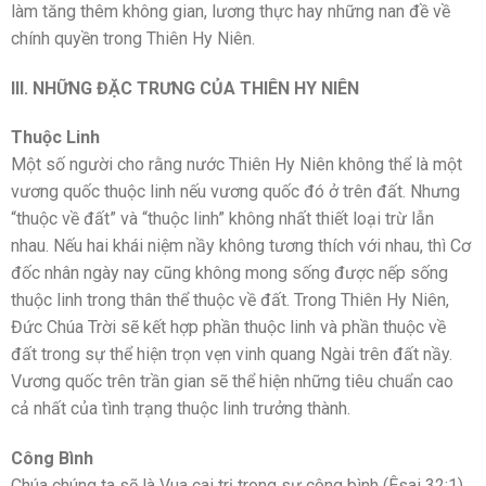
làm tăng thêm không gian, lương thực hay những nan đề về
chính quyền trong Thiên Hy Niên.
III. NHỮNG ĐẶC TRƯNG CỦA THIÊN HY NIÊN
Thuộc Linh
Một số người cho rằng nước Thiên Hy Niên không thể là một
vương quốc thuộc linh nếu vương quốc đó ở trên đất. Nhưng
“thuộc về đất” và “thuộc linh” không nhất thiết loại trừ lẫn
nhau. Nếu hai khái niệm nầy không tương thích với nhau, thì Cơ
đốc nhân ngày nay cũng không mong sống được nếp sống
thuộc linh trong thân thể thuộc về đất. Trong Thiên Hy Niên,
Đức Chúa Trời sẽ kết hợp phần thuộc linh và phần thuộc về
đất trong sự thể hiện trọn vẹn vinh quang Ngài trên đất nầy.
Vương quốc trên trần gian sẽ thể hiện những tiêu chuẩn cao
cả nhất của tình trạng thuộc linh trưởng thành.
Công Bình
Chúa chúng ta sẽ là Vua cai trị trong sự công bình (Êsai 32:1).