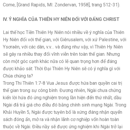
Come, [Grand Rapids, MI: Zondervan, 1958], trang 512-31).
IV. Ý NGHĨA CỦA THIÊN HY NIÊN ĐỐI VỚI ĐẤNG CHRIST
Lai thế học Tiền Thiên Hy Niên nói nhiều về ý nghĩa của Thiên
Hy Niên đối với thế gian, với Giêrusalem, với xứ Palestine, với
Ysơraên, với các dân, v.v… và đúng như vậy, vì Thiên Hy Niên
sẽ gây ra nhiều thay đổi vĩnh viễn trên toàn thế gian. Nhưng
còn một góc cạnh khác nữa có lẽ quan trọng hơn để đáng
được khảo sát: Thời Đại Thiên Hy Niên sẽ có ý nghĩa gì với
Chúa chúng ta?
Trong Thi Thiên 1:7-8 Vua Jesus được hứa ban quyền cai trị
thế gian trong sự công bình. Đương nhiên, Ngài chưa chứng
kiến lời hứa đó ứng nghiệm trong lần hiện đến thứ nhất, dầu
Ngài đã trả giá cho điều đó bằng chính sinh mạng Ngài. Trong
Khải Huyền 5, Ngài được tuyên bố là xứng đáng nhận quyển
sách đóng ấn, mở ra và nhận lãnh cơ nghiệp vốn hoàn toàn
thuộc về Ngài. Điều nầy sẽ được ứng nghiệm khi Ngài trở lại