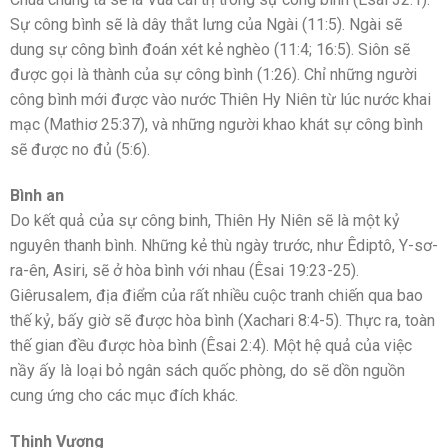
Sự công bình sẽ là dây thắt lưng của Ngài (11:5). Ngài sẽ
dung sự công bình đoán xét kẻ nghèo (11:4; 16:5). Siôn sẽ
được gọi là thành của sự công bình (1:26). Chỉ những người
công bình mới được vào nước Thiên Hy Niên từ lúc nước khai
mạc (Mathiơ 25:37), và những người khao khát sự công bình
sẽ được no đủ (5:6).
Bình an
Do kết quả của sự công binh, Thiên Hy Niên sẽ là một kỷ
nguyên thanh bình. Những kẻ thù ngày trước, như Êdiptô, Y-sơ-
ra-ên, Asiri, sẽ ở hòa bình với nhau (Êsai 19:23-25).
Giêrusalem, địa điểm của rất nhiều cuộc tranh chiến qua bao
thế kỷ, bấy giờ sẽ được hòa bình (Xachari 8:4-5). Thực ra, toàn
thế gian đều được hòa bình (Êsai 2:4). Một hệ quả của việc
nầy ấy là loại bỏ ngân sách quốc phòng, do sẽ dồn nguồn
cung ứng cho các mục đích khác.
Thịnh Vượng