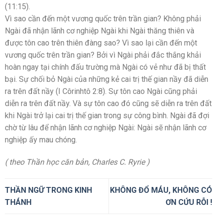
(11:15).
Vì sao cần đến một vương quốc trên trần gian? Không phải
Ngài đã nhận lãnh cơ nghiệp Ngài khi Ngài thăng thiên và
được tôn cao trên thiên đàng sao? Vì sao lại cần đến một
vương quốc trên trần gian? Bởi vì Ngài phải đắc thắng khải
hoàn ngay tại chính đấu trường mà Ngài có vẻ như đã bị thất
bại. Sự chối bỏ Ngài của những kẻ cai trị thế gian nầy đã diễn
ra trên đất nầy (I Côrinhtô 2:8). Sự tôn cao Ngài cũng phải
diễn ra trên đất nầy. Và sự tôn cao đó cũng sẽ diễn ra trên đất
khi Ngài trở lại cai trị thế gian trong sự công bình. Ngài đã đợi
chờ từ lâu để nhận lãnh cơ nghiệp Ngài: Ngài sẽ nhận lãnh cơ
nghiệp ấy mau chóng.
( theo Thần học căn bản, Charles C. Ryrie )
THẦN NGỮ TRONG KINH
KHÔNG ĐỔ MÁU, KHÔNG CÓ
THÁNH
ƠN CỨU RỖI !