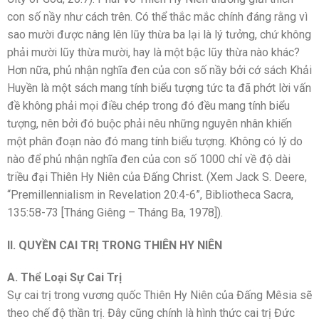
con số nầy như cách trên. Có thể thắc mắc chính đáng rằng vì
sao mười được nâng lên lũy thừa ba lại là lý tưởng, chứ không
phải mười lũy thừa mười, hay là một bậc lũy thừa nào khác?
Hơn nữa, phủ nhận nghĩa đen của con số nầy bởi cớ sách Khải
Huyền là một sách mang tính biểu tượng tức ta đã phớt lời vấn
đề không phải mọi điều chép trong đó đều mang tính biểu
tượng, nên bởi đó buộc phải nêu những nguyên nhân khiến
một phân đoạn nào đó mang tính biểu tượng. Không có lý do
nào để phủ nhận nghĩa đen của con số 1000 chỉ về độ dài
triều đại Thiên Hy Niên của Đấng Christ. (Xem Jack S. Deere,
“Premillennialism in Revelation 20:4-6”, Bibliotheca Sacra,
135:58-73 [Tháng Giêng – Tháng Ba, 1978]).
II. QUYỀN CAI TRỊ TRONG THIÊN HY NIÊN
A. Thể Loại Sự Cai Trị
Sự cai trị trong vương quốc Thiên Hy Niên của Đấng Mêsia sẽ
theo chế độ thần trị. Đây cũng chính là hình thức cai trị Đức