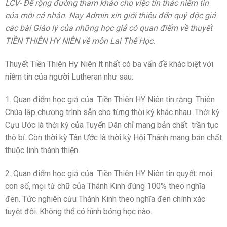
LCV- Để rộng đường tham khảo cho việc tín thác niềm tin
của mỗi cá nhân. Nay Admin xin giới thiệu đến quý độc giả
các bài Giáo lý của những học giả có quan điểm về thuyết
TIỀN THIÊN HY NIÊN về môn Lai Thế Học.
Thuyết Tiền Thiên Hy Niên ít nhất có ba vấn đề khác biệt với
niềm tin của người Lutheran như sau:
1. Quan điểm học giả của Tiền Thiên HY Niên tin rằng: Thiên
Chúa lập chương trình sẵn cho từng thời kỳ khác nhau. Thời kỳ
Cựu Ước là thời kỳ của Tuyển Dân chỉ mang bản chất trần tục
thô bỉ. Còn thời kỳ Tân Ước là thời kỳ Hội Thánh mang bản chất
thuộc linh thánh thiện.
2. Quan điểm học giả của Tiền Thiên HY Niên tin quyết: mọi
con số, mọi từ chữ của Thánh Kinh đúng 100% theo nghĩa
đen. Tức nghiên cứu Thánh Kinh theo nghĩa đen chính xác
tuyệt đối. Không thể có hình bóng học nào.