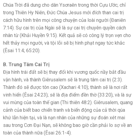
Chúa Trời đã dung cho dân Ysơraên trong thời Cựu Ước; chỉ
trong Thiên Hy Niên, Đức Chúa Jesus mới đích than cai trị
cách hữu hình trên mọi công chuyện của loài người (Đaniên
7:14). Sự cai trị của Ngài sẽ là sự cai trị chuyên quyền cách
nhân từ (Khải Huyền 9:15). Kết quả sẽ có công lý trọn vẹn cho
hết thảy mọi người, và tội lỗi sẽ bị hình phạt ngay tức khắc
(Êsai 11:4; 65:20).
B. Trung Tâm Cai Trị
Địa hình trái đất sẽ bị thay đổi khi vương quốc nầy bắt đầu
vận hành, và thành Giêrusalem sẽ là trung tâm cai trị (2:3).
Thành đó sẽ được tôn cao (Xachari 4:10); thành sẽ là nơi rất
vinh hiển (Êsai 24:23); sẽ là địa điểm đền thờ (33:20), và là sự
vui mừng của toàn thế gian (Thi thiên 48:2). Giêrusalem, quang
cảnh của biết bao chiến tranh và biến động của cả thời qúa
khứ lẫn hiện tại, và là nạn nhân của những sự đoán xét mai
sau trong Cơn Đại Nạn, sẽ không bao giờ cần phải lo sợ về an
toàn của thành nữa (Êsai 26:1-4).