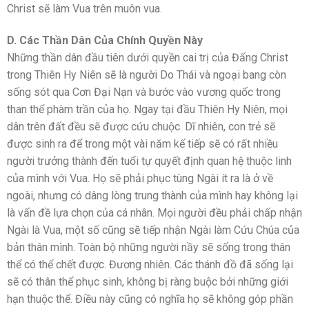
Christ sẽ làm Vua trên muôn vua.
D. Các Thần Dân Của Chính Quyền Này
Những thần dân đầu tiên dưới quyền cai trị của Đấng Christ
trong Thiên Hy Niên sẽ là người Do Thái và ngoại bang còn
sống sót qua Cơn Đại Nạn và bước vào vương quốc trong
than thể phàm trần của họ. Ngay tại đầu Thiên Hy Niên, mọi
dân trên đất đều sẽ được cứu chuộc. Dĩ nhiên, con trẻ sẽ
được sinh ra để trong một vài năm kế tiếp sẽ có rất nhiều
người trưởng thành đến tuổi tự quyết định quan hệ thuộc linh
của mình với Vua. Họ sẽ phải phục tùng Ngài ít ra là ở về
ngoài, nhưng có dâng lòng trung thành của mình hay không lại
là vấn đề lựa chọn của cá nhân. Mọi người đều phải chấp nhận
Ngài là Vua, một số cũng sẽ tiếp nhận Ngài làm Cứu Chúa của
bản thân mình. Toàn bộ những người nầy sẽ sống trong thân
thể có thể chết được. Đương nhiên. Các thánh đồ đã sống lại
sẽ có thân thể phục sinh, không bị ràng buộc bởi những giới
hạn thuộc thể. Điều này cũng có nghĩa họ sẽ không góp phần