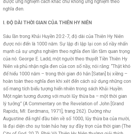
được ứng nghiệm cách khác chứ không ứng nghiệm theo
nghĩa đen.
I. ĐỘ DÀI THỜI GIAN CỦA THIÊN HY NIÊN
Sáu lần trong Khải Huyền 20:2-7, độ dài của Thiên Hy Niên
được nói đến là 1000 năm. Sự lập đi lập lại con số nầy nhấn
mạnh cả sự ưnghs nghiệm theo nghĩa đen lẫn tầm quan trọng
của nó. George E. Ladd, một người theo thuyết Tiền Thiên Hy
Niên và phủ nhận ngĩa đen của con số nầy, nói rằng: “Thật khó
để hiểu 1000 năm – trong thời gian đó hắn [Satan] bị xiềng –
hoàn toàn theo nghĩa đen khi xét đến cách sử dụng những con
số mang tích biểu tượng hiển nhiên trong sách Khải Huyền.
Một ngàn tương đương với mười lũy thừa ba – một thời gian
lý tưởng” (A Commentary on the Revelation of John [Grand
Rapids, MI: Eerdmans, 1971], trang 262). Dường như
Augustine đã nghĩ đầu tiên về số 1000, lũy thừa ba của mười,
là đại diện cho sự toàn hảo hay sự đầy trọn của thời gian (The
City of God, 20.7). Phái Vô Thiên Hy Niên thường giải thích