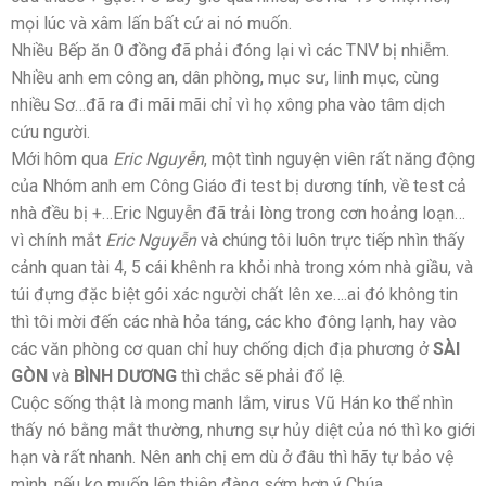
mọi lúc và xâm lấn bất cứ ai nó muốn.
Nhiều Bếp ăn 0 đồng đã phải đóng lại vì các TNV bị nhiễm.
Nhiều anh em công an, dân phòng, mục sư, linh mục, cùng
nhiều Sơ…đã ra đi mãi mãi chỉ vì họ xông pha vào tâm dịch
cứu người.
Mới hôm qua
Eric Nguyễn
, một tình nguyện viên rất năng động
của Nhóm anh em Công Giáo đi test bị dương tính, về test cả
nhà đều bị +…Eric Nguyễn đã trải lòng trong cơn hoảng loạn…
vì chính mắt
Eric Nguyễn
và chúng tôi luôn trực tiếp nhìn thấy
cảnh quan tài 4, 5 cái khênh ra khỏi nhà trong xóm nhà giầu, và
túi đựng đặc biệt gói xác người chất lên xe….ai đó không tin
thì tôi mời đến các nhà hỏa táng, các kho đông lạnh, hay vào
các văn phòng cơ quan chỉ huy chống dịch địa phương ở
SÀI
GÒN
và
BÌNH DƯƠNG
thì chắc sẽ phải đổ lệ.
Cuộc sống thật là mong manh lắm, virus Vũ Hán ko thể nhìn
thấy nó bằng mắt thường, nhưng sự hủy diệt của nó thì ko giới
hạn và rất nhanh. Nên anh chị em dù ở đâu thì hãy tự bảo vệ
mình, nếu ko muốn lên thiên đàng sớm hơn ý Chúa.