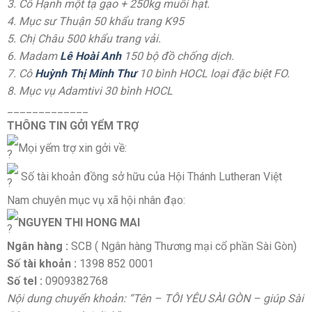
3. Cô Hạnh một tạ gạo + 250kg muối hạt.
4. Mục sư Thuận 50 khẩu trang K95
5. Chị Châu 500 khẩu trang vải.
6. Madam
Lê Hoài Anh
150 bộ đồ chống dịch.
7. Cô
Huỳnh Thị Minh Thư
10 bình HOCL loại đặc biệt FO.
8. Mục vụ Adamtivi 30 bình HOCL
_____________
THÔNG TIN GỞI YỂM TRỢ
Mọi yểm trợ xin gởi về:
Số tài khoản đồng sở hữu của Hội Thánh Lutheran Việt
Nam chuyên mục vụ xã hội nhân đạo:
NGUYEN THI HONG MAI
Ngân hàng :
SCB ( Ngân hàng Thương mại cổ phần Sài Gòn)
Số tài khoản :
1398 852 0001
Số tel :
0909382768
Nội dung chuyển khoản: “Tên – TÔI YÊU SÀI GÒN – giúp Sài