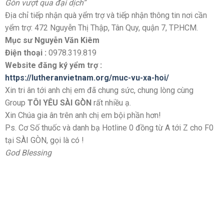
Gòn vượt qua đại dịch”
Địa chỉ tiếp nhận quà yểm trợ và tiếp nhận thông tin nơi cần
yểm trợ: 472 Nguyễn Thị Thập, Tân Quy, quận 7, TP.HCM.
Mục sư Nguyễn Văn Kiêm
Điện thoại :
0978.319.819
Website đăng ký yểm trợ :
https://lutheranvietnam.org/muc-vu-xa-hoi/
Xin tri ân tới anh chị em đã chung sức, chung lòng cùng
Group
TÔI YÊU SÀI GÒN
rất nhiều ạ.
Xin Chúa gia ân trên anh chị em bội phần hơn!
Ps. Cơ Số thuốc và danh bạ Hotline 0 đồng từ A tới Z cho F0
tại SÀI GÒN, gọi là có !
God Blessing