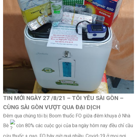
TIN MỚI NGÀY 27 /8/21 – TÔI YÊU SÀI GÒN –
CÙNG SÀI GÒN VƯỢT QUA ĐẠI DỊCH
Đêm qua chúng tôi bị Boom thuốc FO giữa đêm khuya ở Nhà
Bè
còn 80% các cuộc gọi của ba ngày hôm nay đều chỉ cầu
cứu thuốc + gạo. FO bây giờ quá nhiều, Covid-19 ở mọi nơi,