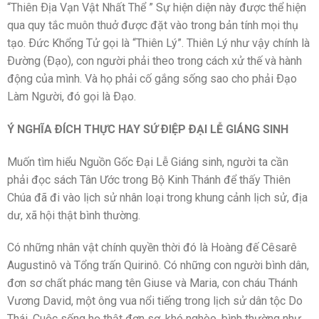
“Thiên Ðịa Vạn Vật Nhất Thể ” Sự hiện diện này được thể hiện
qua quy tắc muôn thuở được đặt vào trong bản tính mọi thụ
tạo. Ðức Khổng Tử gọi là “Thiên Lý”. Thiên Lý như vậy chính là
Ðường (Ðạo), con người phải theo trong cách xử thế và hành
động của mình. Và họ phải cố gắng sống sao cho phải Ðạo
Làm Người, đó gọi là Ðạo.
Ý NGHĨA ÐÍCH THỰC HAY SỨ ÐIỆP ÐẠI LỄ GIÁNG SINH
Muốn tìm hiểu Nguồn Gốc Ðại Lễ Giáng sinh, người ta cần
phải đọc sách Tân Ước trong Bộ Kinh Thánh để thấy Thiên
Chúa đã đi vào lịch sử nhân loại trong khung cảnh lịch sử, địa
dư, xã hội thật bình thường.
Có những nhân vật chính quyền thời đó là Hoàng đế Cêsarê
Augustinô và Tổng trấn Quirinô. Có những con người bình dân,
đơn sơ chất phác mang tên Giuse và Maria, con cháu Thánh
Vương David, một ông vua nổi tiếng trong lịch sử dân tộc Do
Thái. Cuộc sống họ thật đơn sơ, khó nghèo, bình thường như