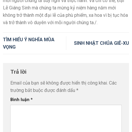
mỗi người chúng ta suy nghĩ và thực hành. Và chỉ có thế, Ðại
Lễ Giáng Sinh mà chúng ta mừng kỷ niệm hàng năm mới
không trở thành một đại lễ của phù phiếm, xa hoa vì bị tục hóa
và trở thành vô duyên với mỗi người chúng ta./.
TÌM HIỂU Ý NGHĨA MÙA
SINH NHẬT CHÚA GIÊ-XU
VỌNG
Trả lời
Email của bạn sẽ không được hiển thị công khai.
Các
trường bắt buộc được đánh dấu
*
Bình luận
*