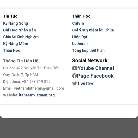
Tin Tức
Thần Học
Kỹ Năng Sống
Calvin
Bài Học Nhân Bản
Gợi ý suy niệm lời Chúa
Hiện Đại
Chia Sẻ Kinh Nghiệm
Kỹ Năng Mềm
Lutheran
Thần Học
Tổng hợp triết thần
Social Network
Thông Tin Liên Hệ
Yotube Channel
Địa chỉ:
472 Nguyễn Thị Thập, Tân
Quy, Quận 7, Tp.HCM
Page Facebook
Điện thoại:
+84.978.319.819
Twitter
Email:
vietnamlutheran@gmail.com
Website:
lutheranvietnam.org
Copyright 2026 ©
Flatsome Theme