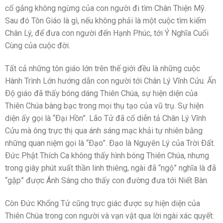
cố gắng không ngừng của con người đi tìm Chân Thiện Mỹ.
Sau đó Tôn Giáo là gì, nếu không phải là một cuộc tìm kiếm
Chân Lý, để đưa con người đến Hạnh Phúc, tới Ý Nghĩa Cuối
Cùng của cuộc đời.
Tất cả những tôn giáo lớn trên thế giới đều là những cuộc
Hành Trình Lớn hướng dẫn con người tới Chân Lý Vĩnh Cửu. Ấn
Ðộ giáo đã thấy bóng dáng Thiên Chúa, sự hiện diện của
Thiên Chúa bàng bạc trong mọi thụ tạo của vũ trụ. Sự hiện
diện ấy gọi là “Ðại Hồn”. Lão Tử đã cố diễn tả Chân Lý Vĩnh
Cửu mà ông trực thị qua ánh sáng mạc khải tự nhiên bằng
những quan niệm gọi là “Ðạo”. Ðạo là Nguyên Lý của Trời Ðất.
Ðức Phật Thích Ca không thấy hình bóng Thiên Chúa, nhưng
trong giây phút xuất thần linh thiêng, ngài đã “ngộ” nghĩa là đã
“gặp” được Ánh Sáng cho thấy con đường đưa tới Niết Bàn.
Còn Ðức Khổng Tử cũng trực giác được sự hiện diện của
Thiên Chúa trong con người và vạn vật qua lời ngài xác quyết: