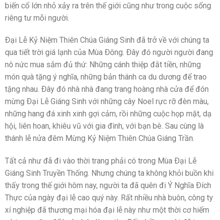
biến cố lớn nhỏ xảy ra trên thế giới cũng như trong cuộc sống
riêng tư mỗi người.
Ðại Lễ Kỷ Niệm Thiên Chúa Giáng Sinh đã trở về với chúng ta
qua tiết trời giá lạnh của Mùa Ðông. Ðây đó người người đang
nô nức mua sắm đủ thứ: Những cánh thiệp đắt tiền, những
món quà tặng ý nghĩa, những bản thánh ca du dương để trao
tặng nhau. Ðây đó nhà nhà đang trang hoàng nhà cửa để đón
mừng Ðại Lễ Giáng Sinh với những cây Noel rực rỡ đèn màu,
những hang đá xinh xinh gợi cảm, rồi những cuộc họp mặt, dạ
hội, liên hoan, khiêu vũ với gia đình, với bạn bè. Sau cùng là
thánh lễ nửa đêm Mừng Kỷ Niệm Thiên Chúa Giáng Trần.
Tất cả như đã đi vào thời trang phải có trong Mùa Ðại Lễ
Giáng Sinh Truyền Thống. Nhưng chúng ta không khỏi buồn khi
thấy trong thế giới hôm nay, người ta đã quên đi Ý Nghĩa Ðích
Thực của ngày đại lễ cao quý này. Rất nhiều nhà buôn, công ty
xí nghiệp đã thương mại hóa đại lễ này như một thời cơ hiếm