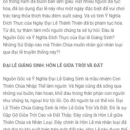
có trong năm để buôn bán làm giàu. Rất nhiều người đã tục
hóa, đã lợi dụng đại lễ này như một ngày đặc biệt để vui chơi
trác táng thỏa thích thâu đêm suốt sáng. Và vô tình Ý Nghĩa
Ðích Thực của Ngày Ðại Lễ Thánh Thiện đã bị phàm tục hóa.
Từ đó, tự thâm tâm mỗi người chúng ta sẽ tự hỏi: Ðâu là
Nguồn Gốc và Ý Nghĩa Ðích Thực của Ðại lễ Giáng Sinh?
Những Sứ Ðiệp nào mà Thiên Chúa muốn nhắn gửi nhân loại
qua đại lễ truyền thống này?!
ÐẠI LỄ GIÁNG SINH: HÔN LỄ GIỮA TRỜI VÀ ÐẤT
Nguồn Gốc và Ý Nghĩa Ðại Lễ Giáng Sinh là mầu nhiệm Con
Thiên Chúa Nhập Thể làm người. Và Ngài cũng đã sống qua
những vui buồn, hân hoan, khổ đau trong thân phận con người
như chúng ta, ngoại trừ tội lỗi. Do đó người ta có thể nói: Ðại
Lễ Thiên Chúa Giáng Sinh là Hôn Lễ Giữa Trời Và Ðất. Ðó là sự
Gặp Gỡ Giữa Trời Cao và Ðất Thấp. Ðây cũng là Hôn Lễ giữa
Thiên Chúa và Nhân Loại. Ðây chính là Hôn Lễ mà nhân loại đã
chờ đợi từ khi xuất hiện trên mặt đất này. Hôn Lễ này được thể