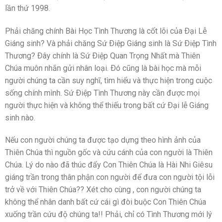
lần thứ 1998.
Phải chăng chính Bài Học Tình Thương là cốt lõi của Ðại Lễ
Giáng sinh? Và phải chăng Sứ Ðiệp Giáng sinh là Sứ Ðiệp Tình
Thương? Ðây chính là Sứ Ðiệp Quan Trọng Nhất mà Thiên
Chúa muôn nhắn gửi nhân loại. Ðó cũng là bài học mà mỗi
người chúng ta cần suy nghĩ, tìm hiểu và thực hiện trong cuộc
sống chính mình. Sứ Ðiệp Tình Thương này cần được mọi
người thực hiện và không thể thiếu trong bất cứ Ðại lễ Giáng
sinh nào.
Nếu con người chúng ta được tạo dựng theo hình ảnh của
Thiên Chúa thì nguồn gốc và cứu cánh của con người là Thiên
Chúa. Lý do nào đã thúc đẩy Con Thiên Chúa là Hài Nhi Giêsu
giáng trần trong thân phận con người để đưa con người tội lỗi
trở về với Thiên Chúa?? Xét cho cùng , con người chúng ta
không thể nhân danh bất cứ cái gì đòi buộc Con Thiên Chúa
xuống trần cứu độ chúng ta!! Phải, chỉ có Tình Thương mới lý