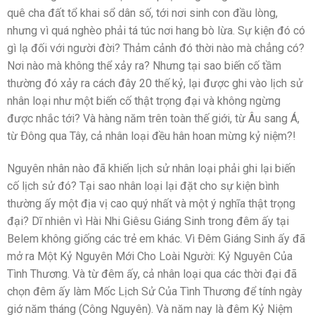
quê cha đất tổ khai sổ dân số, tới nơi sinh con đầu lòng,
nhưng vì quá nghèo phải tá túc nơi hang bò lừa. Sự kiện đó có
gì lạ đối với người đời? Thảm cảnh đó thời nào mà chẳng có?
Nơi nào mà không thể xảy ra? Nhưng tại sao biến cố tầm
thường đó xảy ra cách đây 20 thế kỷ, lại được ghi vào lịch sử
nhân loại như một biến cố thật trọng đại và không ngừng
được nhắc tới? Và hàng năm trên toàn thế giới, từ Âu sang Á,
từ Ðông qua Tây, cả nhân loại đều hân hoan mừng kỷ niệm?!
Nguyên nhân nào đã khiến lịch sử nhân loại phải ghi lại biến
cố lịch sử đó? Tại sao nhân loại lại đặt cho sự kiện bình
thường ấy một địa vị cao quý nhất và một ý nghĩa thật trọng
đại? Dĩ nhiên vì Hài Nhi Giêsu Giáng Sinh trong đêm ấy tại
Belem không giống các trẻ em khác. Vì Ðêm Giáng Sinh ấy đã
mở ra Một Kỷ Nguyên Mới Cho Loài Người: Kỷ Nguyên Của
Tình Thương. Và từ đêm ấy, cả nhân loại qua các thời đại đã
chọn đêm ấy làm Mốc Lịch Sử Của Tình Thương để tính ngày
giớ năm tháng (Công Nguyên). Và năm nay là đêm Kỷ Niệm