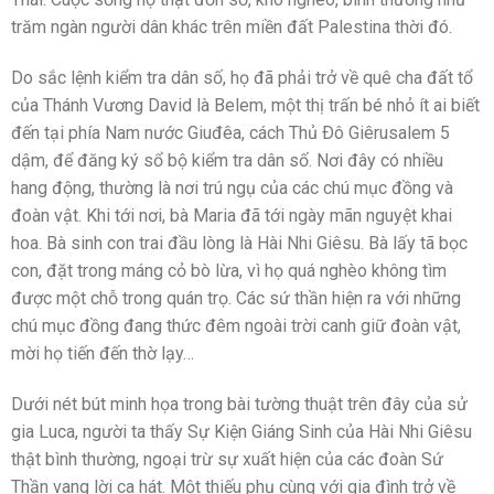
trăm ngàn người dân khác trên miền đất Palestina thời đó.
Do sắc lệnh kiểm tra dân số, họ đã phải trở về quê cha đất tổ
của Thánh Vương David là Belem, một thị trấn bé nhỏ ít ai biết
đến tại phía Nam nước Giuđêa, cách Thủ Ðô Giêrusalem 5
dậm, để đăng ký sổ bộ kiểm tra dân số. Nơi đây có nhiều
hang động, thường là nơi trú ngụ của các chú mục đồng và
đoàn vật. Khi tới nơi, bà Maria đã tới ngày mãn nguyệt khai
hoa. Bà sinh con trai đầu lòng là Hài Nhi Giêsu. Bà lấy tã bọc
con, đặt trong máng cỏ bò lừa, vì họ quá nghèo không tìm
được một chỗ trong quán trọ. Các sứ thần hiện ra với những
chú mục đồng đang thức đêm ngoài trời canh giữ đoàn vật,
mời họ tiến đến thờ lạy…
Dưới nét bút minh họa trong bài tường thuật trên đây của sử
gia Luca, người ta thấy Sự Kiện Giáng Sinh của Hài Nhi Giêsu
thật bình thường, ngoại trừ sự xuất hiện của các đoàn Sứ
Thần vang lời ca hát. Một thiếu phụ cùng với gia đình trở về