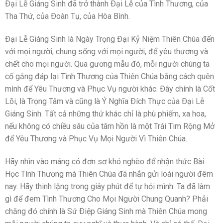
Ðại Lễ Giáng Sinh đã trở thành Ðại Lễ của Tình Thương, của
Tha Thứ, của Ðoàn Tụ, của Hòa Bình.
Ðại Lễ Giáng Sinh là Ngày Trọng Ðại Kỷ Niệm Thiên Chúa đến
với mọi người, chung sống với mọi người, để yêu thương và
chết cho mọi người. Qua gương mẫu đó, mỗi người chúng ta
cố gắng đáp lại Tình Thương của Thiên Chúa bằng cách quên
mình để Yêu Thương và Phục Vụ người khác. Ðây chính là Cốt
Lõi, là Trọng Tâm và cũng là Ý Nghĩa Ðích Thực của Ðại Lễ
Giáng Sinh. Tất cả những thứ khác chỉ là phù phiếm, xa hoa,
nếu không có chiều sâu của tâm hồn là một Trái Tim Rộng Mở
để Yêu Thương và Phục Vụ Mọi Người Vì Thiên Chúa.
Hãy nhìn vào máng cỏ đơn sơ khó nghèo để nhận thức Bài
Học Tình Thương mà Thiên Chúa đã nhắn gửi loài người đêm
nay. Hãy thinh lặng trong giây phút để tự hỏi mình: Ta đã làm
gì để đem Tình Thương Cho Mọi Người Chung Quanh? Phải
chăng đó chính là Sứ Ðiệp Giáng Sinh mà Thiên Chúa mong