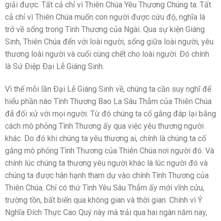
giải được. Tất cả chỉ vì Thiên Chúa Yêu Thương Chúng ta. Tất
cả chỉ vì Thiên Chúa muốn con người được cứu độ, nghĩa là
trở về sống trong Tình Thương của Ngài. Qua sự kiện Giáng
Sinh, Thiên Chúa đến với loài người, sống giữa loài người, yêu
thương loài người và cuối cùng chết cho loài người. Ðó chính
là Sứ Ðiệp Ðại Lễ Giáng Sinh.
Vì thế mỗi lần Ðại Lễ Giáng Sinh về, chúng ta cần suy nghĩ để
hiểu phần nào Tình Thương Bao La Sâu Thẳm của Thiên Chúa
đã đối xử với mọi người. Từ đó chúng ta cố gắng đáp lại bằng
cách mô phỏng Tình Thương ấy qua việc yêu thương người
khác. Do đó khi chúng ta yêu thương ai, chính là chúng ta cố
gắng mô phỏng Tình Thương của Thiên Chúa nơi người đó. Và
chính lúc chúng ta thương yêu người khác là lúc người đó và
chúng ta được hân hạnh tham dự vào chính Tình Thương của
Thiên Chúa. Chỉ có thứ Tình Yêu Sâu Thẳm ấy mới vĩnh cửu,
trường tồn, bất biến qua không gian và thời gian. Chính vì Ý
Nghĩa Ðích Thực Cao Quý này mà trải qua hai ngàn năm nay,