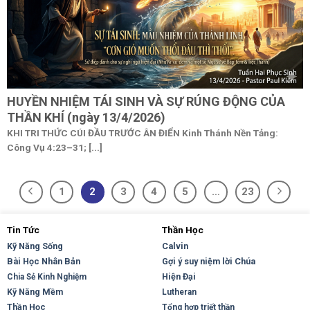
HUYỀN NHIỆM TÁI SINH VÀ SỰ RÚNG ĐỘNG CỦA
THẦN KHÍ (ngày 13/4/2026)
KHI TRI THỨC CÚI ĐẦU TRƯỚC ÂN ĐIỂN Kinh Thánh Nền Tảng:
Công Vụ 4:23–31; [...]
1
2
3
4
5
…
23
Tin Tức
Thần Học
Kỹ Năng Sống
Calvin
Bài Học Nhân Bản
Gợi ý suy niệm lời Chúa
Hiện Đại
Chia Sẻ Kinh Nghiệm
Kỹ Năng Mềm
Lutheran
Thần Học
Tổng hợp triết thần