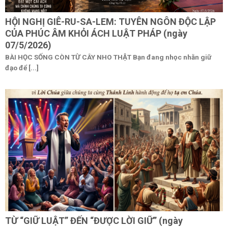
HỘI NGHỊ GIÊ-RU-SA-LEM: TUYÊN NGÔN ĐỘC LẬP
CỦA PHÚC ÂM KHỎI ÁCH LUẬT PHÁP (ngày
07/5/2026)
BÀI HỌC SỐNG CÒN TỪ CÂY NHO THẬT Bạn đang nhọc nhằn giữ
đạo để [...]
TỪ “GIỮ LUẬT” ĐẾN “ĐƯỢC LỜI GIỮ” (ngày