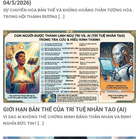
04/5/2026)
SỰ CHUYỂN HÓA BẢN THỂ VÀ KHỦNG HOẢNG THẦN TƯỢNG HÓA
TRONG HỘI THÁNH ĐƯƠNG [...]
GIỚI HẠN BẢN THỂ CỦA TRÍ TUỆ NHÂN TẠO (AI)
VÌ SAO AI KHÔNG THỂ CHỨNG MINH ĐẤNG THẦN NHÂN VÀ ĐỊNH
NGHĨA ĐỨC TIN? [...]