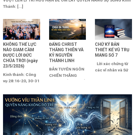
Thánh: [...]
KHÔNG THẾ LỰC
ĐẤNG CHRIST
CHỮ KÝ BẢN
NÀO GIAM CẦM
THĂNG THIÊN VÀ
THIẾT KẾ VŨ TRỤ
ĐƯỢC LỜI ĐỨC
KỶ NGUYÊN
MANG SỐ 7
CHÚA TRỜI (ngày
THÁNH LINH
Lời xác chứng từ
23/5/2026)
BẢN TUYÊN NGÔN
các vĩ nhân và Sứ
Kinh thánh: Công
CHIẾN THẮNG
mệnh Quản gia
vụ 28:16-20, 30-31
GIỮA THẾ GIAN ĐỔ
vĩnh cửu [...]
| Thi thiên 11:5-7 |
VỠ Kinh Thánh
Giăng 21:20-25
tham chiếu: Công
“Có những nơi [...]
[...]