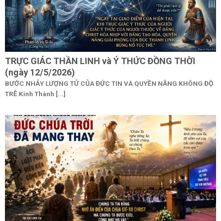
TRỰC GIÁC THẦN LINH và Ý THỨC ĐỒNG THỜI
(ngày 12/5/2026)
BƯỚC NHẢY LƯỢNG TỬ CỦA ĐỨC TIN VÀ QUYỀN NĂNG KHÔNG ĐỘ
TRỄ Kinh Thánh [...]