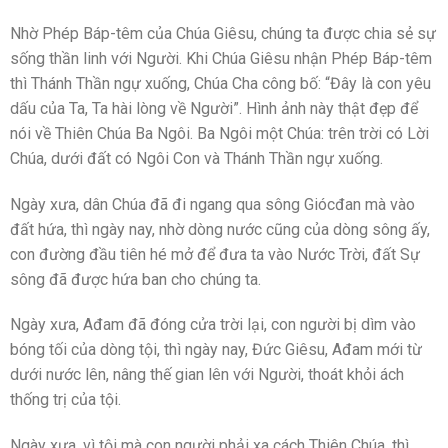
Nhờ Phép Báp-têm của Chúa Giêsu, chúng ta được chia sẻ sự
sống thần linh với Người. Khi Chúa Giêsu nhận Phép Báp-têm
thì Thánh Thần ngự xuống, Chúa Cha công bố: “Đây là con yêu
dấu của Ta, Ta hài lòng về Người”. Hình ảnh này thật đẹp để
nói về Thiên Chúa Ba Ngôi. Ba Ngôi một Chúa: trên trời có Lời
Chúa, dưới đất có Ngôi Con và Thánh Thần ngự xuống.
Ngày xưa, dân Chúa đã đi ngang qua sông Giócđan mà vào
đất hứa, thì ngày nay, nhờ dòng nước cũng của dòng sông ấy,
con đường đầu tiên hé mở để đưa ta vào Nước Trời, đất Sự
sông đã được hứa ban cho chúng ta.
Ngày xưa, Ađam đã đóng cửa trời lại, con người bị dìm vào
bóng tối của dòng tội, thì ngày nay, Đức Giêsu, Ađam mới từ
dưới nước lên, nâng thế gian lên với Người, thoát khỏi ách
thống trị của tội.
Ngày xưa, vì tội mà con người phải xa cách Thiên Chúa, thì