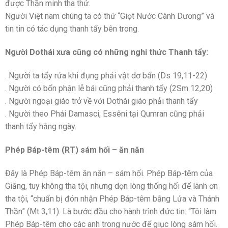
được Thần minh tha thứ.
Người Việt nam chúng ta có thứ “Giọt Nước Cành Dương” và
tin tin có tác dụng thanh tẩy bên trong.
Người Dothái xưa cũng có những nghi thức Thanh tẩy:
. Người ta tẩy rửa khi đụng phải vật dơ bẩn (Ds 19,11-22)
. Người có bổn phận lễ bái cũng phải thanh tẩy (2Sm 12,20)
. Người ngoại giáo trở về với Dothái giáo phải thanh tẩy
. Người theo Phái Damasci, Essêni tại Qumran cũng phải
thanh tẩy hằng ngày.
Phép Báp-têm (RT) sám hối – ăn năn
Đây là Phép Báp-têm ăn năn – sám hối. Phép Báp-têm của
Giăng, tuy không tha tội, nhưng dọn lòng thống hối để lãnh ơn
tha tội, “chuẩn bị đón nhận Phép Báp-têm bằng Lửa và Thánh
Thần” (Mt 3,11). Là bước đầu cho hành trình đức tin: “Tôi làm
Phép Báp-têm cho các anh trong nước để giục lòng sám hối.