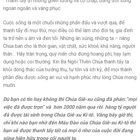
. Thanh tẩy đi những ghen tương và cố chấp, bằng đời sống
ngoan ngoãn và vâng phục.
Cuộc sống là một chuỗi những phấn đấu và vượt qua, để
thanh tẩy đi mọi thứ, mọi điều có thể làm cho đời ta, gia đình
ta trở nên u ám và đen tối. Những ân sủng, những ta – nâng
Chúa ban cho là thời gian, vật chất, sức khoẻ, khả năng, người
thân… Hãy trân trọng, quý mến chứ đừng hoang phí, hay lạm
dụng hoặc coi thường. Xin Ba Ngôi Thiên Chúa thanh tẩy ta
khỏi dòng thác của hưởng thụ, tự tôn và ích kỷ, để mọi thành
phần đều được sống an vui và hạnh phúc như lòng Chúa mong
muốn.
Dù bạn có tin hay không thì Chúa Giê-xu cũng đã phán:”mọi
việc đã được trọn” và hơn 2000 năm qua rồi hàng tỷ người
đã được tái sinh trong Chúa Giê-xu Ki-tô. Vâng bây giờ thì,
chỉ khi nào bạn nhờ đến Máu Đào của Chúa Giê-xu Ki-tô thì
bạn sẽ được thanh tẩy tất cả mọi ô nhơ của cuộc đời đang
sống hiện hữu trong cõi người ta.