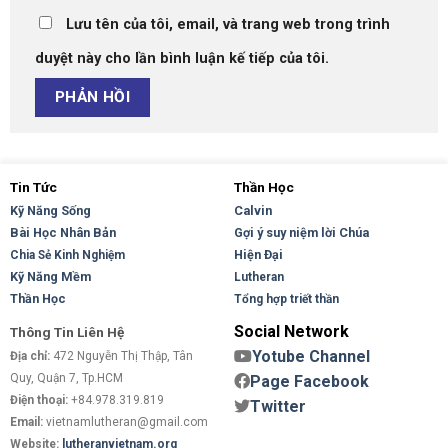
Lưu tên của tôi, email, và trang web trong trình
duyệt này cho lần bình luận kế tiếp của tôi.
Tin Tức
Thần Học
Kỹ Năng Sống
Calvin
Bài Học Nhân Bản
Gợi ý suy niệm lời Chúa
Hiện Đại
Chia Sẻ Kinh Nghiệm
Kỹ Năng Mềm
Lutheran
Thần Học
Tổng hợp triết thần
Social Network
Thông Tin Liên Hệ
Yotube Channel
Địa chỉ:
472 Nguyễn Thị Thập, Tân
Quy, Quận 7, Tp.HCM
Page Facebook
Điện thoại:
+84.978.319.819
Twitter
Email:
vietnamlutheran@gmail.com
Website:
lutheranvietnam.org