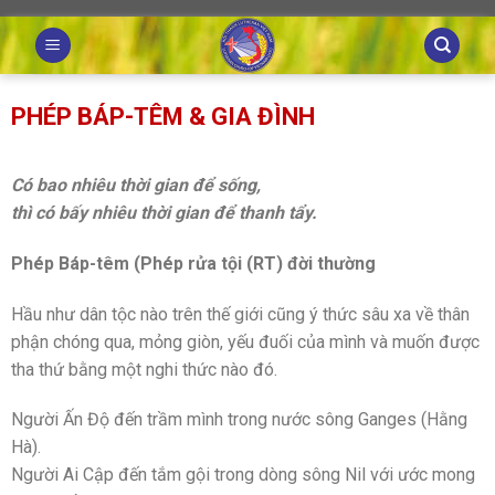
Skip
to
content
PHÉP BÁP-TÊM & GIA ĐÌNH
Có bao nhiêu thời gian để sống,
thì có bấy nhiêu thời gian để thanh tẩy.
Phép Báp-têm (Phép rửa tội (RT) đời thường
Hầu như dân tộc nào trên thế giới cũng ý thức sâu xa về thân
phận chóng qua, mỏng giòn, yếu đuối của mình và muốn được
tha thứ bằng một nghi thức nào đó.
Người Ấn Độ đến trầm mình trong nước sông Ganges (Hằng
Hà).
Người Ai Cập đến tắm gội trong dòng sông Nil với ước mong