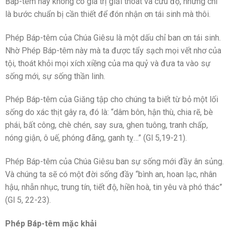
Báp-têm này không có giá trị giải thoát và cứu độ, nhưng chỉ
là bước chuẩn bị cần thiết để đón nhận ơn tái sinh mà thôi.
Phép Báp-têm của Chúa Giêsu là một dấu chỉ ban ơn tái sinh.
Nhờ Phép Báp-têm này mà ta được tẩy sạch mọi vết nhơ của
tội, thoát khỏi mọi xích xiềng của ma quỷ và đưa ta vào sự
sống mới, sự sống thần linh.
Phép Báp-têm của Giăng tập cho chúng ta biết từ bỏ một lối
sống do xác thịt gây ra, đó là: “dâm bôn, hận thù, chia rẽ, bè
phái, bất công, chè chén, say sưa, ghen tuông, tranh chấp,
nóng giận, ô uế, phóng đãng, ganh tỵ…” (Gl 5,19-21).
Phép Báp-têm của Chúa Giêsu ban sự sống mới đầy ân sủng.
Và chúng ta sẽ có một đời sống đầy “bình an, hoan lạc, nhân
hậu, nhẫn nhục, trung tín, tiết độ, hiền hoà, tin yêu và phó thác”
(Gl 5, 22-23).
Phép Báp-têm mặc khải