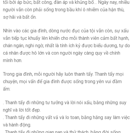
tối bởi áp bức, bất công, đàn áp và khủng bố… Ngày nay, nhiều
người vẫn còn phải sống trong bầu khí ô nhiễm của hận thù,
sợ hãi và bất ổn.
Nhìn vào các gia đình, dòng nước đục của tội vẫn còn, sự xấu
vẫn tiếp tục khuấy lên khiến cho mỗi thành viên cảm bất hạnh,
chán ngán, nghi ngờ, nhất là tính ích kỷ được biểu dương, tự do
cá nhân được hô lớn và con người ngày càng quy về chính
mình hơn.
Trong gia đình, mỗi người hãy luôn thanh tẩy. Thanh tẩy mọi
chuyện, mọi vấn để gia đình được sống trong yên vui đầm
ấm:
. Thanh tẩy đi những tư tưởng và lời nói xấu, bằng những suy
nghĩ và lời tốt đẹp.
. Thanh tẩy đi những vất vả và lo toan, bằng hăng say làm việc
và hành động.
. Thanh tẩy đi những gian nan và thử thách, bằng đời sống