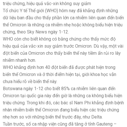
triệu chứng, hiệu quả vắc-xin không suy giảm
Tổ chức Y tế Thế giới (WHO) hôm nay đã khẳng định những
dữ liệu ban đầu cho thấy phần lớn ca nhiễm liên quan đến biến
thể Omicron là những ca nhiễm nhẹ hoặc không biểu hiện triệu
chứng, theo Sky News ngày 1-12.
WHO còn cho biết không có bằng chứng cho thấy mức độ
hiệu quả của vắc-xin suy giảm trước Omicron. Dù vậy, một vài
đột biến của Omicron cho thấy biến thể này tiềm ẩn rủi ro lây
nhiễm nhanh hơn.
WHO khẳng định hơn 40 đột biến đã được phát hiện trong
biến thể Omicron và ở thời điểm hiện tại, giới khoa học vẫn
chưa hiểu rõ về biến thể này.
Botswana ngày 1-12 cho biết 85% ca nhiễm liên quan đến
Omicron tại quốc gia này đến giờ là những ca không biểu hiện
triệu chứng. Trong khi đó, các bác sĩ Nam Phi khẳng định bệnh
nhân nhiễm biến thể Omicron đang biểu hiện các triệu chứng
nhẹ hơn so với những biến thể trước đây, như Delta.
Tuần trước, số ca nhập viện cũng đã tăng ở tỉnh Gauteng –