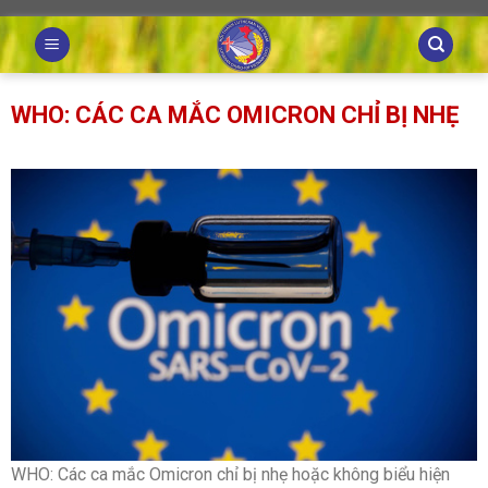
Skip
to
content
WHO: CÁC CA MẮC OMICRON CHỈ BỊ NHẸ
WHO: Các ca mắc Omicron chỉ bị nhẹ hoặc không biểu hiện