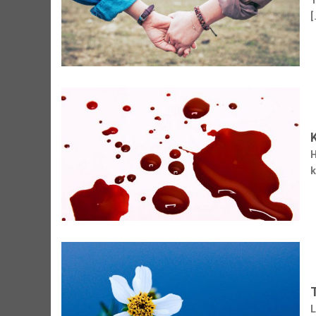
T
[
H
k
L