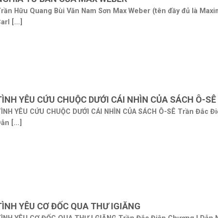
rần Hữu Quang Bùi Văn Nam Sơn Max Weber (tên đầy đủ là Maxim
arl [...]
TÌNH YÊU CỨU CHUỘC DƯỚI CÁI NHÌN CỦA SÁCH Ô-SÊ
ÌNH YÊU CỨU CHUỘC DƯỚI CÁI NHÌN CỦA SÁCH Ô-SÊ Trần Đắc Điệ
ẫn [...]
TÌNH YÊU CƠ ĐỐC QUA THƯ IGIĂNG