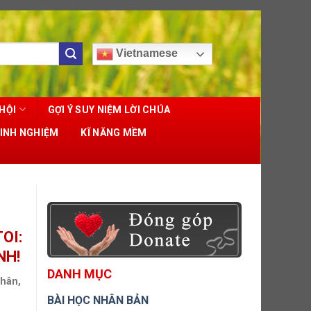
Vietnamese
HỘI
GỢI Ý SUY NIỆM LỜI CHÚA
KINH NGHIỆM
KĨ NĂNG MỀM
OI:
NH!
DANH MỤC
Nhân,
BÀI HỌC NHÂN BẢN