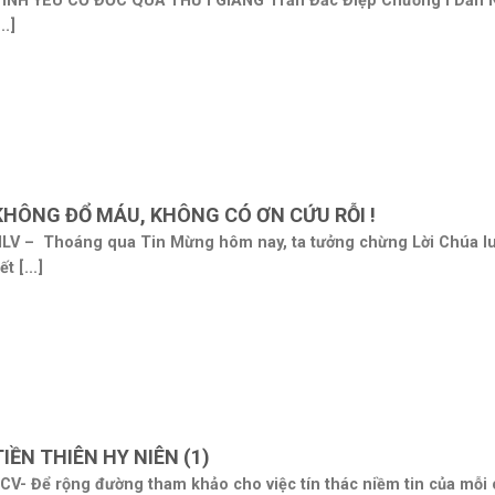
ÌNH YÊU CƠ ĐỐC QUA THƯ I GIĂNG Trần Đắc Điệp Chương I Dẫn 
...]
KHÔNG ĐỔ MÁU, KHÔNG CÓ ƠN CỨU RỖI !
LV – Thoáng qua Tin Mừng hôm nay, ta tưởng chừng Lời Chúa l
ết [...]
TIỀN THIÊN HY NIÊN (1)
CV- Để rộng đường tham khảo cho việc tín thác niềm tin của mỗi 