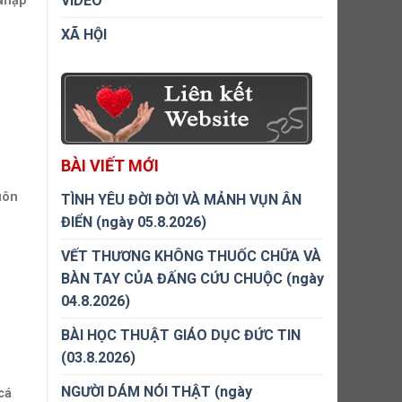
VIDEO
Nhập
XÃ HỘI
BÀI VIẾT MỚI
uôn
TÌNH YÊU ĐỜI ĐỜI VÀ MẢNH VỤN ÂN
ĐIỂN (ngày 05.8.2026)
VẾT THƯƠNG KHÔNG THUỐC CHỮA VÀ
BÀN TAY CỦA ĐẤNG CỨU CHUỘC (ngày
04.8.2026)
BÀI HỌC THUẬT GIÁO DỤC ĐỨC TIN
(03.8.2026)
NGƯỜI DÁM NÓI THẬT (ngày
cá