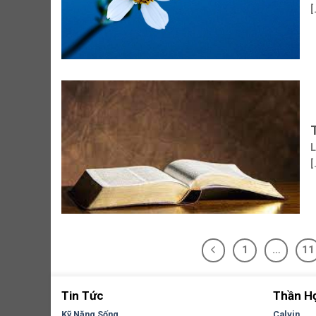
[
L
[
1
…
11
Tin Tức
Thần H
Kỹ Năng Sống
Calvin