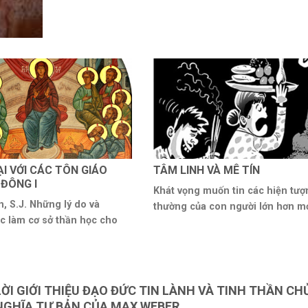
ẠI VỚI CÁC TÔN GIÁO
TÂM LINH VÀ MÊ TÍN
ĐÔNG I
Khát vọng muốn tin các hiện tượ
, S.J. Những lý do và
thường của con người lớn hơn mọi
c làm cơ sở thần học cho
LỜI GIỚI THIỆU ĐẠO ĐỨC TIN LÀNH VÀ TINH THẦN CH
NGHĨA TƯ BẢN CỦA MAX WEBER