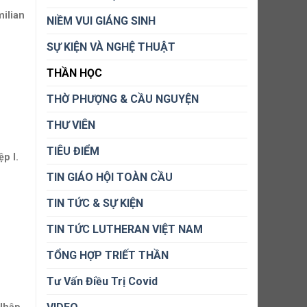
ilian
NIỀM VUI GIÁNG SINH
SỰ KIỆN VÀ NGHỆ THUẬT
THẦN HỌC
THỜ PHƯỢNG & CẦU NGUYỆN
THƯ VIÊN
TIÊU ĐIỂM
p I.
TIN GIÁO HỘI TOÀN CẦU
TIN TỨC & SỰ KIỆN
TIN TỨC LUTHERAN VIỆT NAM
TỔNG HỢP TRIẾT THẦN
Tư Vấn Điều Trị Covid