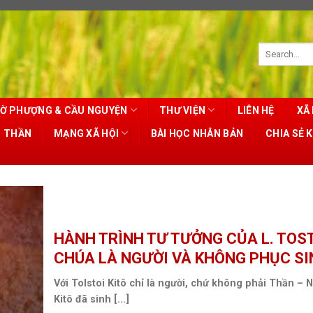
Ờ PHƯỢNG & CẦU NGUYỆN
THƯ VIỆN
LIÊN HỆ
XÃ 
T THẦN
MẠNG XÃ HỘI
BÀI HỌC NHÂN BẢN
CHIA SẺ 
HÀNH TRÌNH TƯ TƯỞNG CỦA L. TOST
CHÚA LÀ NGƯỜI VÀ KHÔNG PHỤC SI
Với Tolstoi Kitô chỉ là người, chứ không phải Thần – 
Kitô đã sinh [...]