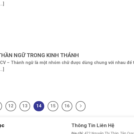
...]
THẦN NGỮ TRONG KINH THÁNH
CV – Thành ngữ là một nhóm chữ được dùng chung với nhau để 
...]
12
13
14
15
16
ọc
Thông Tin Liên Hệ
Địa chỉ:
472 Nguyễn Thị Thập, Tân Quy,