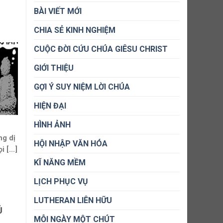
BÀI VIẾT MỚI
CHIA SẺ KINH NGHIỆM
CUỘC ĐỜI CỨU CHÚA GIÊSU CHRIST
GIỚI THIỆU
GỢI Ý SUY NIỆM LỜI CHÚA
HIỆN ĐẠI
HÌNH ẢNH
ng dị
HỘI NHẬP VĂN HÓA
 [...]
KĨ NĂNG MỀM
LỊCH PHỤC VỤ
LUTHERAN LIÊN HỮU
Ủ
MỖI NGÀY MỘT CHÚT