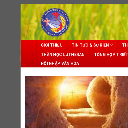
Skip
to
content
GIỚI THIỆU
TIN TỨC & SỰ KIỆN
TH
THẦN HỌC LUTHERAN
TỔNG HỢP TRIẾ
HỘI NHẬP VĂN HÓA