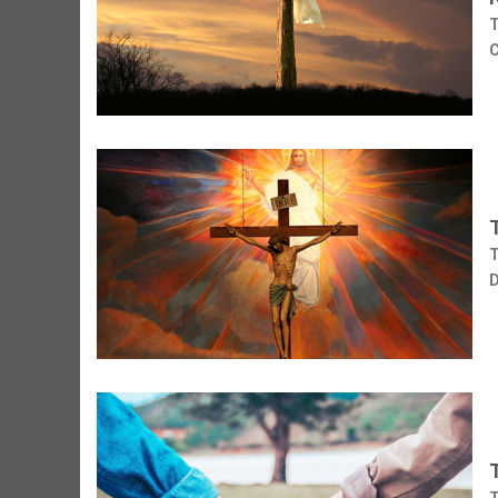
T
C
T
D