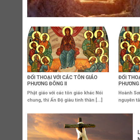
ĐỐI THOẠI VỚI CÁC TÔN GIÁO
ĐỐI THO
PHƯƠNG ĐÔNG II
PHƯƠNG 
Phật giáo với các tôn giáo khác Nói
Hoành Sơn
chung, thì Ấn Độ giàu tinh thần [...]
nguyên tắ
[...]