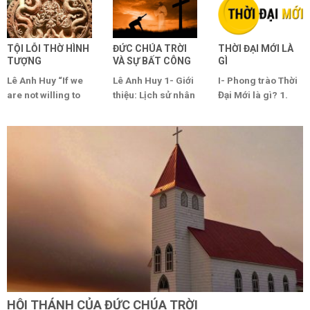
TỘI LỖI THỜ HÌNH
ĐỨC CHÚA TRỜI
THỜI ĐẠI MỚI LÀ
TƯỢNG
VÀ SỰ BẤT CÔNG
GÌ
Lê Anh Huy “If we
Lê Anh Huy 1- Giới
I- Phong trào Thời
are not willing to
thiệu: Lịch sử nhân
Đại Mới là gì? 1.
be governed by
loại là lịch sử của
Phong trào Thời
God, we shall [...]
sự [...]
Đại Mới (TĐM) [...]
HỘI THÁNH CỦA ĐỨC CHÚA TRỜI