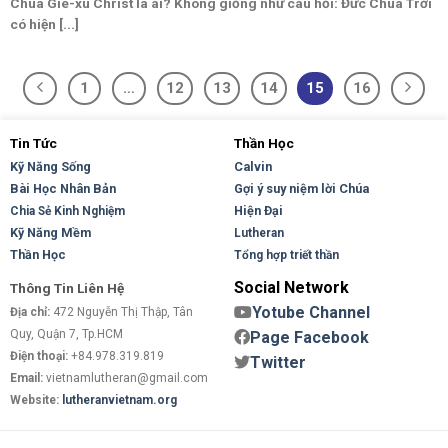
Chúa Giê-xu Christ là ai? Không giống như câu hỏi: Đức Chúa Trời
có hiện [...]
1
…
12
13
14
15
16
Tin Tức
Thần Học
Kỹ Năng Sống
Calvin
Bài Học Nhân Bản
Gợi ý suy niệm lời Chúa
Hiện Đại
Chia Sẻ Kinh Nghiệm
Kỹ Năng Mềm
Lutheran
Thần Học
Tổng hợp triết thần
Social Network
Thông Tin Liên Hệ
Yotube Channel
Địa chỉ:
472 Nguyễn Thị Thập, Tân
Quy, Quận 7, Tp.HCM
Page Facebook
Điện thoại:
+84.978.319.819
Twitter
Email:
vietnamlutheran@gmail.com
Website:
lutheranvietnam.org